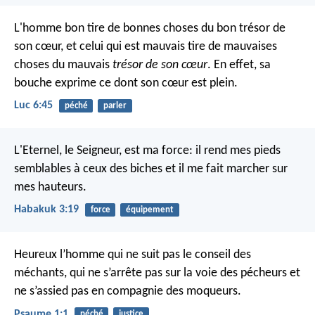
L'homme bon tire de bonnes choses du bon trésor de
son cœur, et celui qui est mauvais tire de mauvaises
choses du mauvais
trésor de son cœur
. En effet, sa
bouche exprime ce dont son cœur est plein.
Luc 6:45
péché
parler
L'Eternel, le Seigneur, est ma force:
il rend mes pieds
semblables à ceux des biches
et il me fait marcher sur
mes hauteurs.
Habakuk 3:19
force
équipement
Heureux l’homme qui ne suit pas le conseil des
méchants,
qui ne s’arrête pas sur la voie des pécheurs
et
ne s’assied pas en compagnie des moqueurs.
Psaume 1:1
péché
justice