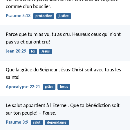
comme d’un bouclier.
Psaume 5:13
protection
justice
Parce que tu m'as vu, tu as cru. Heureux ceux qui n'ont
pas vu et qui ont cru!
Jean 20:29
foi
Jésus
Que la grâce du Seigneur Jésus
-Christ
soit avec tous les
saints!
Apocalypse 22:21
grâce
Jésus
Le salut appartient à l’Eternel.
Que ta bénédiction soit
sur ton peuple!
– Pause.
Psaume 3:9
salut
dépendance