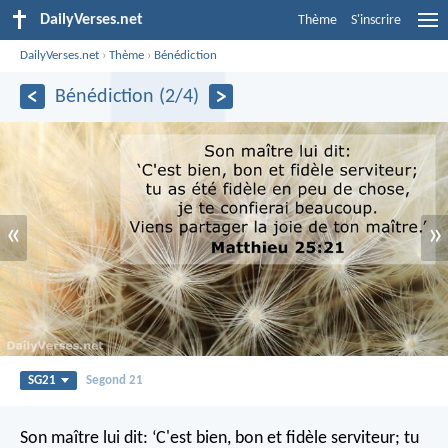
DailyVerses.net
Thème
S'inscrire
DailyVerses.net
›
Thème
›
Bénédiction
Bénédiction (2/4)
«
»
SG21
Segond 21
Son maître lui dit: ‘C'est bien, bon et fidèle serviteur; tu