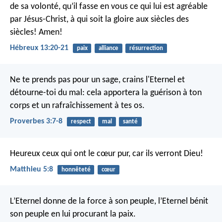
de sa volonté, qu’il fasse en vous ce qui lui est agréable
par Jésus-Christ, à qui soit la gloire aux siècles des
siècles! Amen!
Hébreux 13:20-21
paix
alliance
résurrection
Ne te prends pas pour un sage,
crains l'Eternel et
détourne-toi du mal:
cela apportera la guérison à ton
corps
et un rafraîchissement à tes os.
Proverbes 3:7-8
respect
mal
santé
Heureux ceux qui ont le cœur pur, car ils verront Dieu!
Matthieu 5:8
honnêteté
cœur
L’Eternel donne de la force à son peuple,
l’Eternel bénit
son peuple en lui procurant la paix.