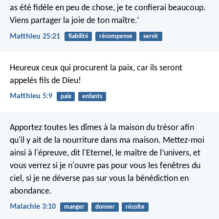
as été fidèle en peu de chose, je te confierai beaucoup.
Viens partager la joie de ton maître.’
Matthieu 25:21
fiabilité
récompense
servir
Heureux ceux qui procurent la paix,
car ils seront
appelés fils de Dieu!
Matthieu 5:9
paix
enfants
Apportez toutes les dîmes à la maison du trésor
afin
qu'il y ait de la nourriture dans ma maison.
Mettez-moi
ainsi à l'épreuve,
dit l'Eternel, le maître de l’univers,
et
vous verrez si je n'ouvre pas pour vous les fenêtres du
ciel,
si je ne déverse pas sur vous la bénédiction en
abondance.
Malachie 3:10
manger
donner
récolte