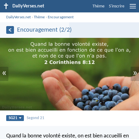
DailyVerses.net
Thème
S'inscrire
DailyVerses.net
›
Thème
›
Encouragement
Encouragement (2/2)
«
»
SG21
Segond 21
Quand la bonne volonté existe, on est bien accueilli en