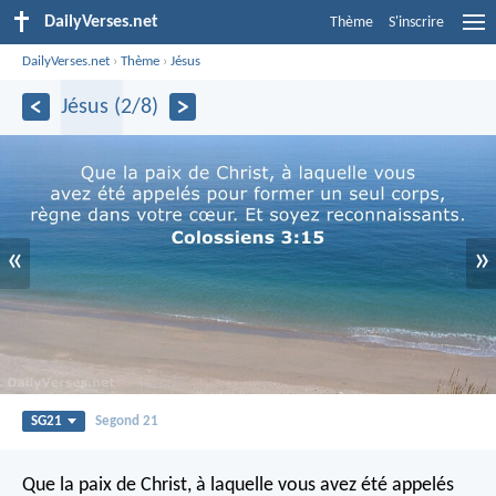
DailyVerses.net
Thème
S'inscrire
DailyVerses.net
›
Thème
›
Jésus
Jésus (2/8)
«
»
SG21
Segond 21
Que la paix de Christ, à laquelle vous avez été appelés