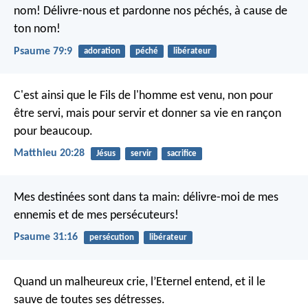
nom!
Délivre-nous et pardonne nos péchés,
à cause de
ton nom!
Psaume 79:9
adoration
péché
libérateur
C'est ainsi que le Fils de l'homme est venu, non pour
être servi, mais pour servir et donner sa vie en rançon
pour beaucoup.
Matthieu 20:28
Jésus
servir
sacrifice
Mes destinées sont dans ta main:
délivre-moi de mes
ennemis
et de mes persécuteurs!
Psaume 31:16
persécution
libérateur
Quand un malheureux crie, l’Eternel entend,
et il le
sauve de toutes ses détresses.