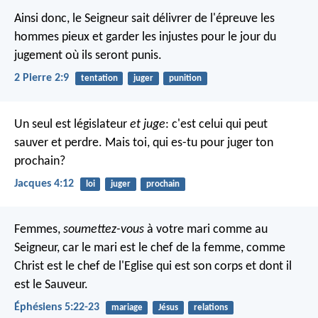
Ainsi donc, le Seigneur sait délivrer de l'épreuve les
hommes pieux et garder les injustes pour le jour du
jugement où ils seront punis.
2 Pierre 2:9
tentation
juger
punition
Un seul est législateur
et juge
: c'est celui qui peut
sauver et perdre. Mais toi, qui es-tu pour juger ton
prochain?
Jacques 4:12
loi
juger
prochain
Femmes,
soumettez-vous
à votre mari comme au
Seigneur, car le mari est le chef de la femme, comme
Christ est le chef de l'Eglise qui est son corps et dont il
est le Sauveur.
Éphésiens 5:22-23
mariage
Jésus
relations