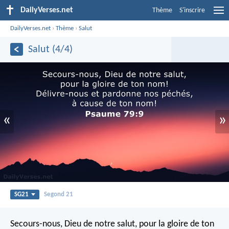
DailyVerses.net
Thème
S'inscrire
DailyVerses.net
›
Thème
›
Salut
Salut (4/4)
«
»
SG21
Segond 21
Secours-nous, Dieu de notre salut,
pour la gloire de ton