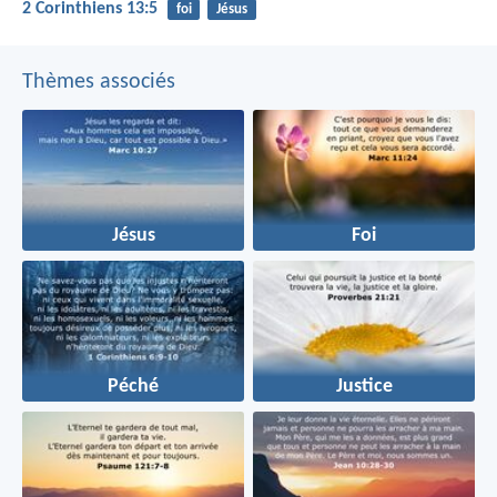
2 Corinthiens 13:5
foi
Jésus
Thèmes associés
Jésus
Foi
Péché
Justice