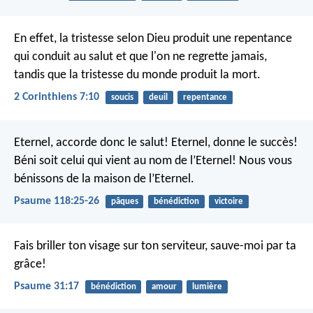
En effet, la tristesse selon Dieu produit une repentance
qui conduit au salut et que l'on ne regrette jamais,
tandis que la tristesse du monde produit la mort.
2 Corinthiens 7:10
soucis
deuil
repentance
Eternel, accorde donc le salut!
Eternel, donne le succès!
Béni soit celui qui vient au nom de l’Eternel!
Nous vous
bénissons de la maison de l’Eternel.
Psaume 118:25-26
pâques
bénédiction
victoire
Fais briller ton visage sur ton serviteur,
sauve-moi par ta
grâce!
Psaume 31:17
bénédiction
amour
lumière