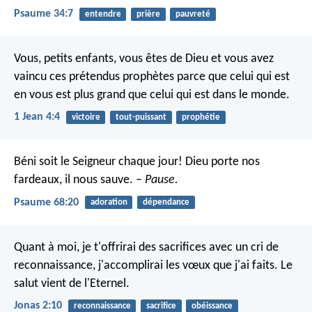
Psaume 34:7
entendre
prière
pauvreté
Vous, petits enfants, vous êtes de Dieu et vous avez
vaincu ces prétendus prophètes parce que celui qui est
en vous est plus grand que celui qui est dans le monde.
1 Jean 4:4
victoire
tout-puissant
prophétie
Béni soit le Seigneur chaque jour!
Dieu porte nos
fardeaux, il nous sauve.
– Pause.
Psaume 68:20
adoration
dépendance
Quant à moi, je t'offrirai des sacrifices
avec un cri de
reconnaissance,
j'accomplirai les vœux que j'ai faits.
Le
salut vient de l'Eternel.
Jonas 2:10
reconnaissance
sacrifice
obéissance