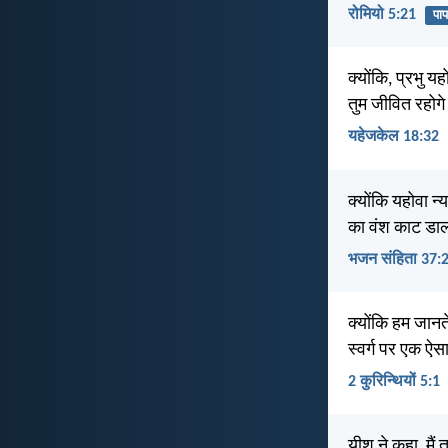
रोमियो 5:21
पाप
क्योंकि, प्रभु य
तुम जीवित रहोग
यहेजकेल 18:32
क्योंकि यहोवा न्
का वंश काट डा
भजन संहिता 37:
क्योंकि हम जानत
स्वर्ग पर एक ऐस
2 कुरिन्थियों 5:1
यीशु ने कहा, मैं