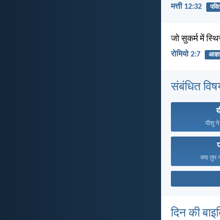
मत्ती 12:32
पवित
जो सुकर्म में स
रोमियो 2:7
आज्ञ
संबंधित विष
य
यीशु न
क्या तुम 
दिन की बाइ