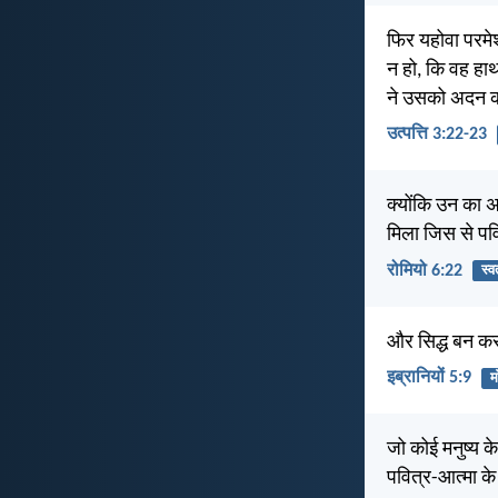
फिर यहोवा परमेश
न हो, कि वह हाथ
ने उसको अदन की
उत्पत्ति 3:22-23
क्योंकि उन का अ
मिला जिस से पव
रोमियो 6:22
स्व
और सिद्ध बन कर
इब्रानियों 5:9
मो
जो कोई मनुष्य क
पवित्र-आत्मा के