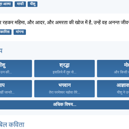
्र आत्मा
माफी
यीशु
्थिर रहकर महिमा, और आदर, और अमरता की खोज में है, उन्हें वह अनन्त जीव
ाकारिता
मांगना
य
ीशु
श्रद्धा
मोक
े उन की...
इसलिये मैं तुम से...
और किसी दू
पाप
भगवान
आज्ञाक
नहीं जानते...
तेरा परमेश्वर यहोवा तेरे...
यीशु ने उ
अधिक विषय...
बिल कविता