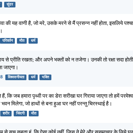
सुंदर
होवा की यह वाणी है, जो मरे, उसके मरने से मैं प्रसन्न नहीं होता, इसलिये पश्च
े।
परिवर्तन
मौत
धर्म
याय से प्रीति रखता; और अपने भक्तों को न तजेगा। उनकी तो रक्षा सदा होती है, 
ला जाएगा।
28
विश्वसनीयता
धर्म
भक्ति
े हैं, कि जब हमारा पृथ्वी पर का डेरा सरीखा घर गिराया जाएगा तो हमें परमेश
ा भवन मिलेगा, जो हाथों से बना हुआ घर नहीं परन्तु चिरस्थाई है।
शरीर
जिंदगी
मौत
 तुम से सच कहता हूं, कि ऐसा कोई नहीं, जिस ने मेरे और सुसमाचार के लिये घर