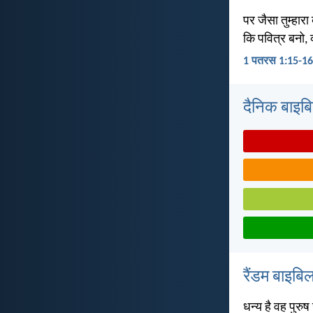
पर जैसा तुम्हारा
कि पवित्र बनो, क्
1 पतरस 1:15-16
दैनिक बाइबिल 
रैंडम बाइबिल
धन्य है वह पुरु