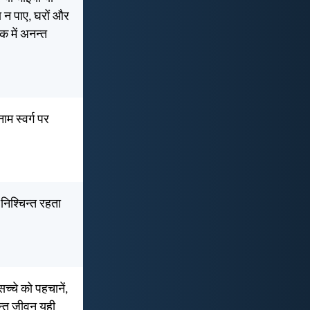
ा न पाए, घरों और
 में अनन्त
नाम स्वर्ग पर
निश्चिन्त रहता
च्चे को पहचानें,
नन्त जीवन यही