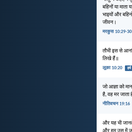
बहिनों या माता 
भाइयों और बहिन
जीवन।
मरकुस 10:29-30
तौभी इस से आनन्द
लिखे हैं॥
लूका 10:20
हर्ष
जो आज्ञा को मान
है, वह मर जाता 
नीतिवचन 19:16
और यह भी जानते 
और हम उस में जो