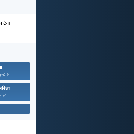
न देगा।
्ष
सरे के...
ारिता
स को...