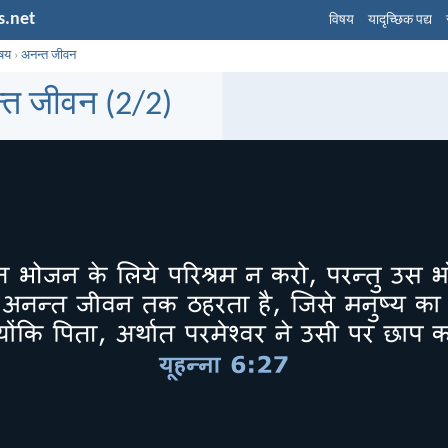
s.net
विषय
यादृच्छिक पद्य
िषय
›
अनन्त जीवन
्त जीवन (2/2)