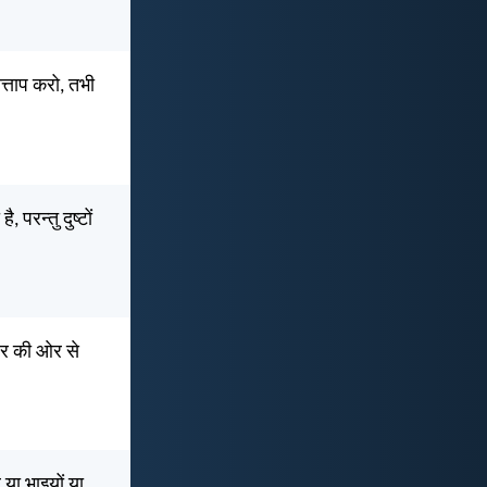
ात्ताप करो, तभी
परन्तु दुष्टों
्वर की ओर से
 या भाइयों या