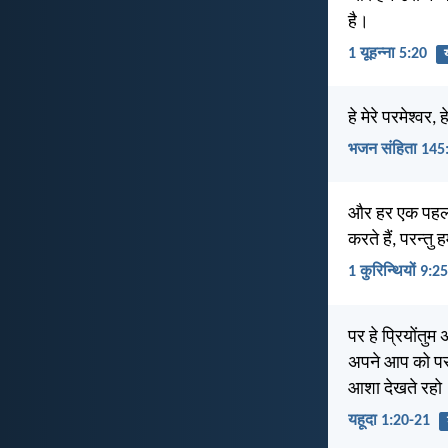
है।
1 यूहन्ना 5:20
हे मेरे परमेश्वर,
भजन संहिता 145
और हर एक पहलवा
करते हैं, परन्तु
1 कुरिन्थियों 9:25
पर हे प्रियोंतुम
अपने आप को परमे
आशा देखते रहो
यहूदा 1:20-21