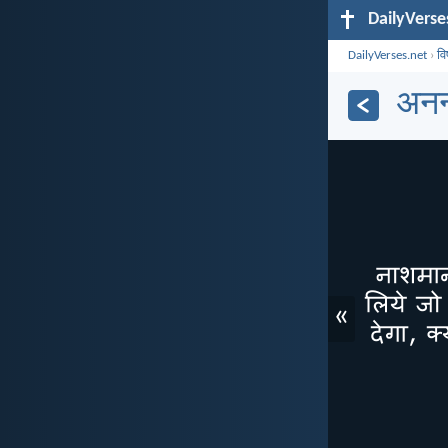
DailyVerse
DailyVerses.net
›
व
अनन
«