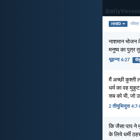
HHBD
पवित्र
नाशमान भोजन के
मनुष्य का पुत्र त
यूहन्ना 6:27
यीश
मैं अच्छी कुश्ती 
धर्म का वह मुकुट
सब को भी, जो उस
2 तीमुथियुस 4:7-
कि जैसा पाप ने म
के लिये धर्मी ठह