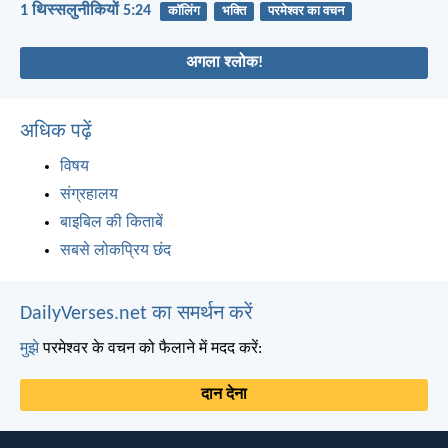
1 थिस्सलुनीकियों 5:24
कॉलिंग
भक्ति
परमेश्वर का वचन
अगला श्लोक!
अधिक पढ़ें
विषय
संग्रहालय
बाइबिल की किताबें
सबसे लोकप्रिय छंद
DailyVerses.net का समर्थन करें
मुझे
परमेश्वर के वचन को फैलाने में मदद करें:
दान देना