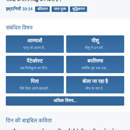
इब्रानियों 10:14
बलिदान
परम पूज्य
शुद्धिकरण
संबंधित विषय
आत्माओं
यीशु
प्रभु तो आत्मा है...
यीशु ने उन की...
पेंटेकोस्ट
बपतिस्मा
जब पिन्तेकुस का दिन...
क्योंकि तुम सब उस...
पिता
बोला जा रहा है
जैसे पिता अपने बालकों...
जीभ के वश में...
अधिक विषय...
दिन की बाइबिल कविता