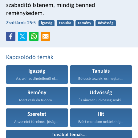
szabadító Istenem,
mindig benned
reménykedem.
Zsoltárok 25:5
igazság
tanulás
remény
üdvösség
Kapcsolódó témák
Igazság
Tanulás
Az, aki feddhetetlenül él...
Bölccsé teszlek, és megtanítalak...
Remény
Üdvösség
Mert csak én tudom...
És nincsen üdvösség senki...
Szeretet
Hit
A szeretet türelmes, jóságos...
Ezért mondom nektek: higgyétek...
További témák...