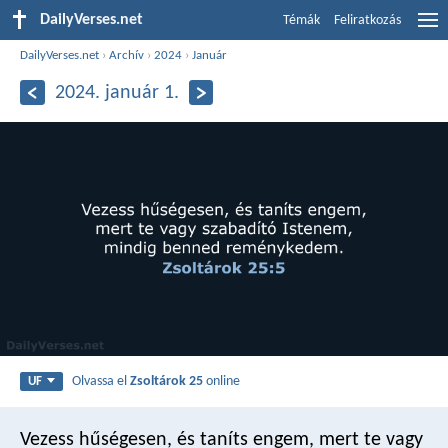
DailyVerses.net
Témák
Feliratkozás
DailyVerses.net
›
Archív
›
2024
›
Január
2024. január 1.
Olvassa el
Zsoltárok 25
online
UF
Vezess hűségesen, és taníts engem,
mert te vagy