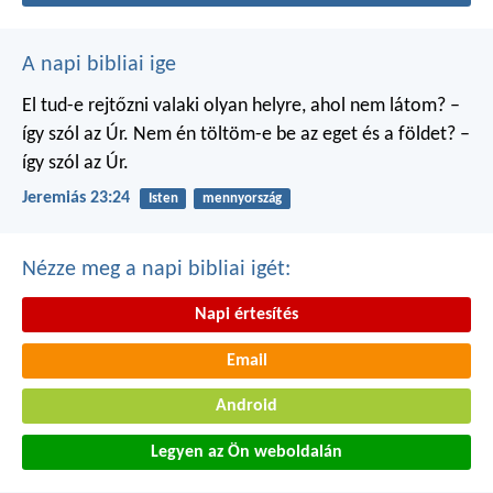
A napi bibliai ige
El tud-e rejtőzni valaki
olyan helyre, ahol nem látom?
–
így szól az Úr.
Nem én töltöm-e be
az eget és a földet?
–
így szól az Úr.
Jeremiás 23:24
Isten
mennyország
Nézze meg a napi bibliai igét:
Napi értesítés
Email
Android
Legyen az Ön weboldalán