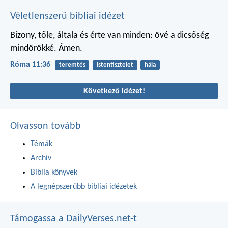
Véletlenszerű bibliai idézet
Bizony, tőle, általa és érte van minden: övé a dicsőség
mindörökké. Ámen.
Róma 11:36
teremtés
istentisztelet
hála
Következő idézet!
Olvasson tovább
Témák
Archív
Biblia könyvek
A legnépszerűbb bibliai idézetek
Támogassa a DailyVerses.net-t