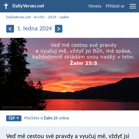
DailyVerses.net
Témata
Přihlásit se
DailyVerses.net
›
Archiv
›
2024
›
Leden
1. ledna 2024
Přečtěte si
Žalm 25
online
ČEP
Veď mě cestou své pravdy a vyučuj mě,
vždyť jsi