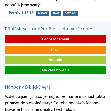
neboť já jsem svatý.‘
1. Petrův 1:15-16
svatost
život
povolání
Přihlásit se k odběru Biblického verše dne:
Denní oznámení
E-mail
Android
Na vašem webu
Náhodný Biblický verš
Vždyť co jsem já a co je můj lid, že máme možnost takto
přinášet dobrovolné dary? Od tebe pochází všechno.
Dáváme ti, co jsme přijali z tvých rukou.