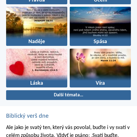
Pravda
Učení
Naděje
Spása
Láska
Víra
Další témata…
Biblický verš dne
Ale jako je svatý ten, který vás povolal, buďte i vy svatí v
celém způsobu života. Vždyť je psáno: ‚Svatí buďte,