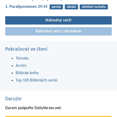
1. Paralipomenon 29:14
peníze
dávání
závislost na bohu
Náhodný verš!
Náhodný verš s obrázkem
Pokračovat ve čtení
Témata
Archiv
Biblické knihy
Top 100 Biblických veršů
Darujte
Darem podpořte DailyVerses.net: