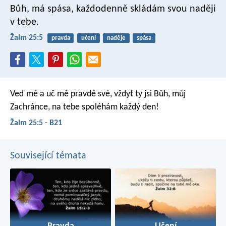
Bůh, má spása,
každodenně skládám svou naději
v tebe.
Žalm 25:5
pravda
učení
naděje
spása
Veď mě a uč mě pravdě své,
vždyť ty jsi Bůh, můj
Zachránce,
na tebe spoléhám každý den!
Žalm 25:5 - B21
Související témata