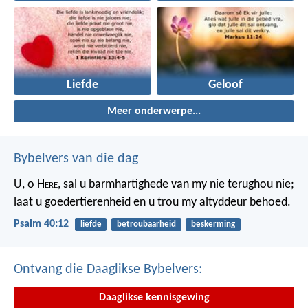
Liefde
Geloof
Meer onderwerpe...
Bybelvers van die dag
U, o H
ere
, sal u barmhartighede van my nie terughou nie;
laat u goedertierenheid en u trou my altyddeur behoed.
Psalm 40:12
liefde
betroubaarheid
beskerming
Ontvang die Daaglikse Bybelvers:
Daaglikse kennisgewing