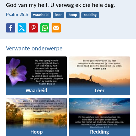
God van my heil.
U verwag ek die hele dag.
Psalm 25:5
waarheid
leer
hoop
redding
Verwante onderwerpe
Waarheid
Leer
Hoop
Redding