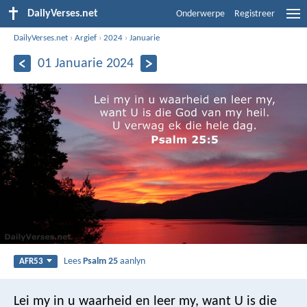
DailyVerses.net
Onderwerpe
Registreer
DailyVerses.net
›
Argief
›
2024
›
Januarie
01 Januarie 2024
Lees
Psalm 25
aanlyn
AFR53
Lei my in u waarheid en leer my,
want U is die