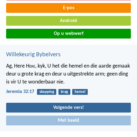
E-pos
Android
Op u webwerf
Willekeurig Bybelvers
Ag, Here H
ere
, kyk, U het die hemel en die aarde gemaak
deur u grote krag en deur u uitgestrekte arm; geen ding
is vir U te wonderbaar nie.
Jeremia 32:17
skepping
krag
hemel
Volgende vers!
Met beeld