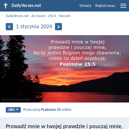
DailyVerses.net
Tematy
Rejestrowac
DailyVerses.net
›
Arciwum
›
2024
›
Styczeń
1 stycznia 2024
Przeczytaj
Psalmów 25
online
UBG
Prowadź mnie w twojej prawdzie i pouczaj mnie,