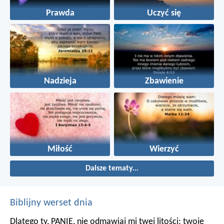
Prawda
Uczyć się
Nadzieja
Zbawienie
Miłość
Wierzyć
Dalsze tematy...
Biblijny werset dnia
Dlatego ty, PANIE, nie odmawiaj mi twej litości;
twoje