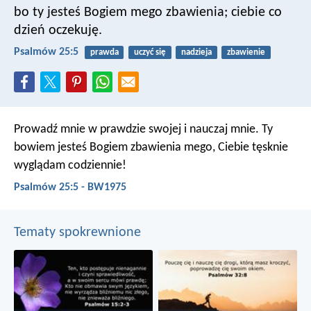
bo ty jesteś Bogiem mego zbawienia;
ciebie co
dzień oczekuję.
Psalmów 25:5
prawda
uczyć się
nadzieja
zbawienie
Prowadź mnie w prawdzie swojej i nauczaj mnie.
Ty
bowiem jesteś Bogiem zbawienia mego,
Ciebie tęsknie
wyglądam codziennie!
Psalmów 25:5 - BW1975
Tematy spokrewnione