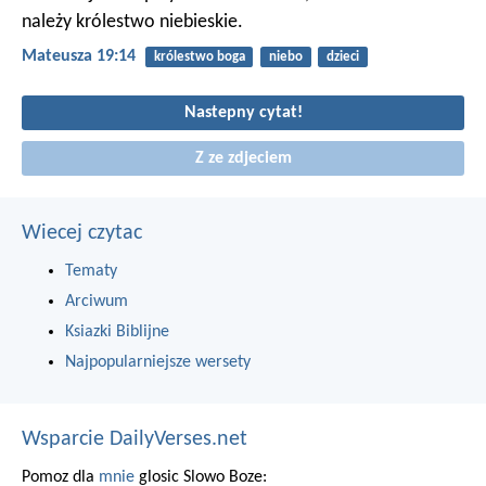
należy królestwo niebieskie.
Mateusza 19:14
królestwo boga
niebo
dzieci
Nastepny cytat!
Z ze zdjeciem
Wiecej czytac
Tematy
Arciwum
Ksiazki Biblijne
Najpopularniejsze wersety
Wsparcie DailyVerses.net
Pomoz dla
mnie
glosic Slowo Boze: