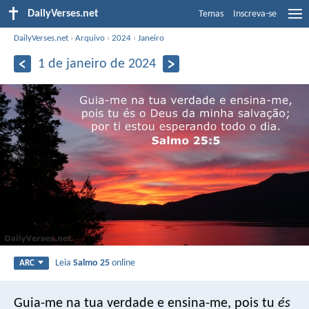
DailyVerses.net
Temas
Inscreva-se
DailyVerses.net
›
Arquivo
›
2024
›
Janeiro
1 de janeiro de 2024
Leia
Salmo 25
online
ARC
Guia-me na tua verdade e ensina-me,
pois tu
és