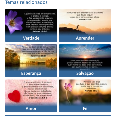
Temas relacionados
Verdade
Aprender
Esperança
Salvação
Amor
Fé