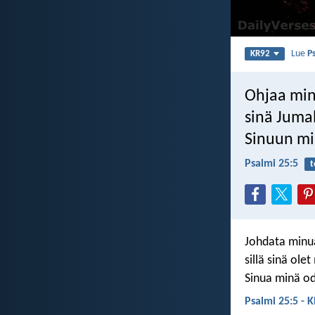
Lue
P
KR92
Ohjaa min
sinä Jumal
Sinuun mi
Psalmi 25:5
t
Johdata minua
sillä sinä ole
Sinua minä od
Psalmi 25:5 - 