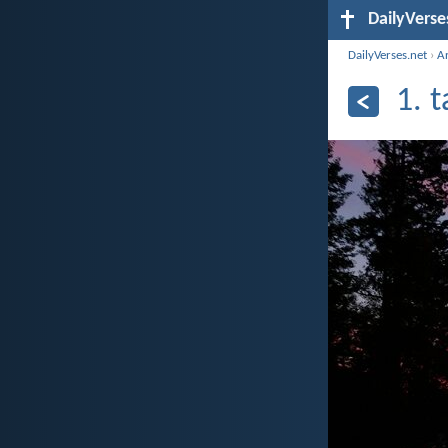
DailyVerse
DailyVerses.net
›
Ar
1. 