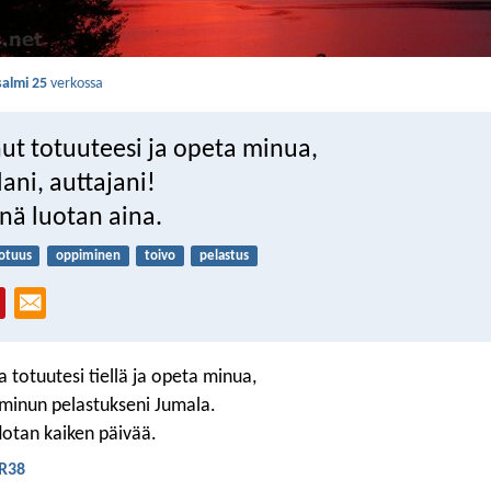
salmi 25
verkossa
ut totuuteesi ja opeta minua,
ani, auttajani!
nä luotan aina.
otuus
oppiminen
toivo
pelastus
 totuutesi tiellä ja opeta minua,
t minun pelastukseni Jumala.
otan kaiken päivää.
KR38