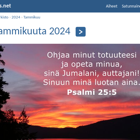
s.net
Aiheet
Satunnain
kisto
›
2024
›
Tammikuu
tammikuuta 2024