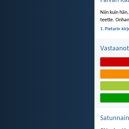
Päivän Ra
Niin kuin hän,
teette. Onhan 
1. Pietarin kir
Vastaanot
Satunnai