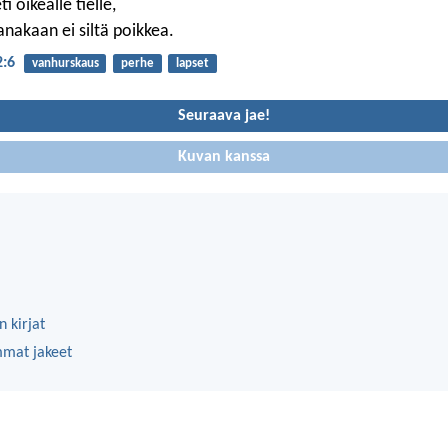
i oikealle tielle,
anakaan ei siltä poikkea.
2:6
vanhurskaus
perhe
lapset
Seuraava jae!
Kuvan kanssa
 kirjat
mmat jakeet