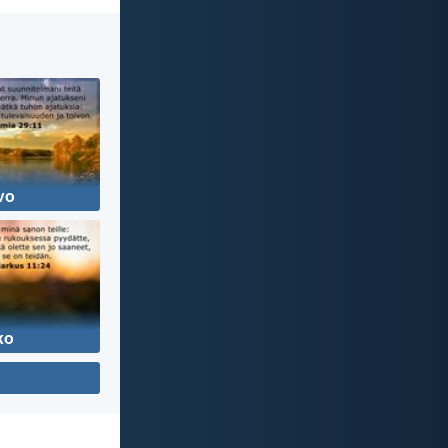
vo
ko