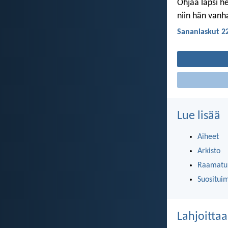
Ohjaa lapsi het
niin hän vanh
Sananlaskut 2
Lue lisää
Aiheet
Arkisto
Raamatun
Suositui
Lahjoittaa