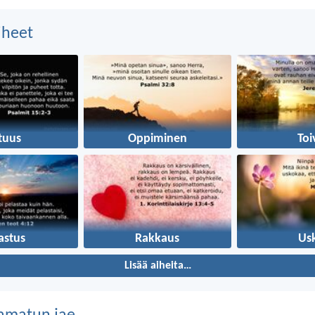
aiheet
tuus
Oppiminen
Toi
astus
Rakkaus
Us
Lisää aiheita…