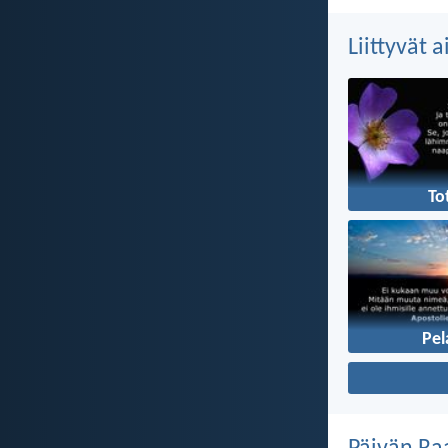
Liittyvät 
To
Pel