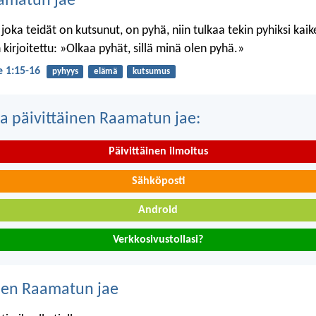
amatun jae
 joka teidät on kutsunut, on pyhä, niin tulkaa tekin pyhiksi kai
kirjoitettu: »Olkaa pyhät, sillä minä olen pyhä.»
je 1:15-16
pyhyys
elämä
kutsumus
a päivittäinen Raamatun jae:
Päivittäinen ilmoitus
Sähköposti
Android
Verkkosivustollasi?
nen Raamatun jae