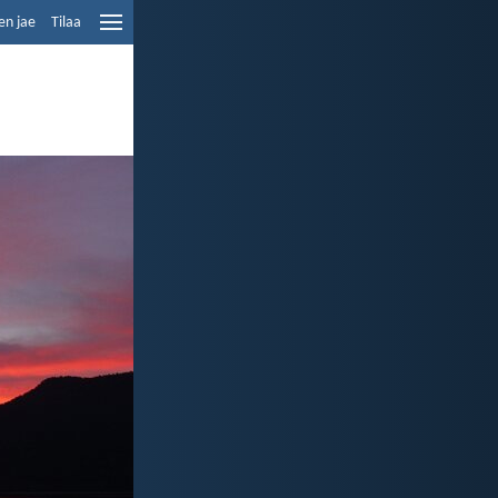
en jae
Tilaa