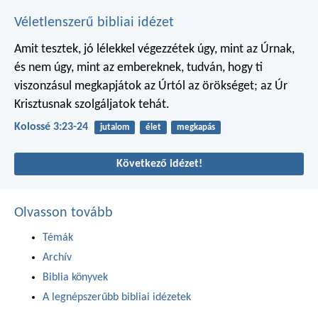
Véletlenszerű bibliai idézet
Amit tesztek, jó lélekkel végezzétek úgy, mint az Úrnak,
és nem úgy, mint az embereknek, tudván, hogy ti
viszonzásul megkapjátok az Úrtól az örökséget; az Úr
Krisztusnak szolgáljatok tehát.
Kolossé 3:23-24
jutalom
élet
megkapás
Következő idézet!
Olvasson tovább
Témák
Archív
Biblia könyvek
A legnépszerűbb bibliai idézetek