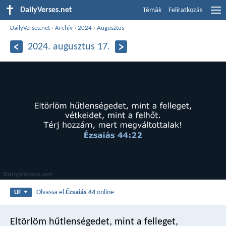
DailyVerses.net
Témák
Feliratkozás
DailyVerses.net
›
Archív
›
2024
›
Augusztus
2024. augusztus 17.
Olvassa el
Ézsaiás 44
online
UF
Eltörlöm hűtlenségedet, mint a felleget,