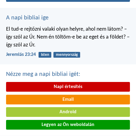
A napi bibliai ige
El tud-e rejtőzni valaki
olyan helyre, ahol nem látom?
–
így szól az Úr.
Nem én töltöm-e be
az eget és a földet?
–
így szól az Úr.
Jeremiás 23:24
Isten
mennyország
Nézze meg a napi bibliai igét:
Napi értesítés
Email
Android
Legyen az Ön weboldalán