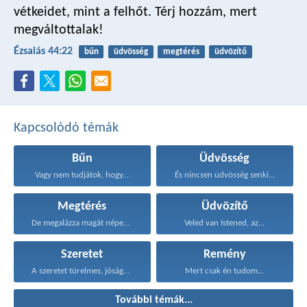
vétkeidet, mint a felhőt.
Térj hozzám, mert
megváltottalak!
Ézsaiás 44:22
bűn
üdvösség
megtérés
üdvözítő
Kapcsolódó témák
Bűn
Üdvösség
Vagy nem tudjátok, hogy...
És nincsen üdvösség senki...
Megtérés
Üdvözítő
De megalázza magát népem...
Veled van Istened, az...
Szeretet
Remény
A szeretet türelmes, jóságos...
Mert csak én tudom...
További témák...