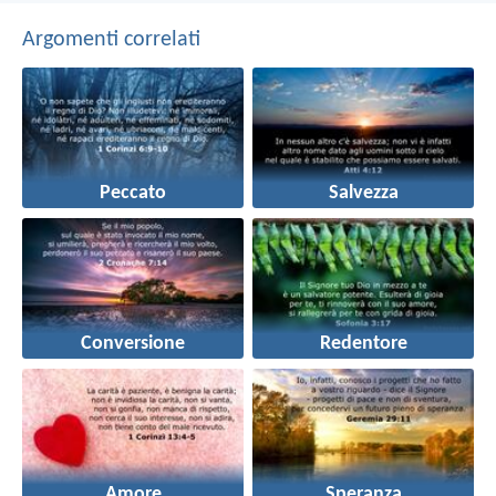
Argomenti correlati
Peccato
Salvezza
Conversione
Redentore
Amore
Speranza