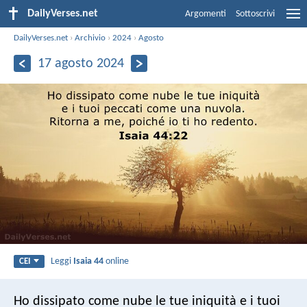
DailyVerses.net
Argomenti
Sottoscrivi
DailyVerses.net
›
Archivio
›
2024
›
Agosto
17 agosto 2024
Leggi
Isaia 44
online
CEI
Ho dissipato come nube le tue iniquità
e i tuoi