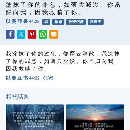
塗 抹 了 你 的 罪 惡 ， 如 薄 雲 滅 沒 。 你 當
歸 向 我 ， 因 我 救 贖 了 你 。
以 賽 亞 書 44:22
罪
救恩
改變信仰
救世主
我 涂 抹 了 你 的 过 犯 ， 像 厚 云 消 散 ； 我 涂 抹
了 你 的 罪 恶 ， 如 薄 云 灭 没 。 你 当 归 向 我 ，
因 我 救 赎 了 你 。
以 赛 亚 书 44:22 - CUVS
相關話題