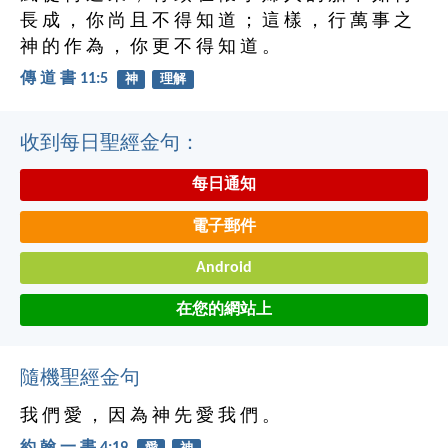
長 成 ， 你 尚 且 不 得 知 道 ； 這 樣 ， 行 萬 事 之
神 的 作 為 ， 你 更 不 得 知 道 。
傳 道 書 11:5
神
理解
收到每日聖經金句：
每日通知
電子郵件
Android
在您的網站上
隨機聖經金句
我 們 愛 ， 因 為 神 先 愛 我 們 。