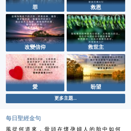
罪
救恩
改變信仰
救世主
愛
盼望
更多主題...
每日聖經金句
風 從 何 道 來 ， 骨 頭 在 懷 孕 婦 人 的 胎 中 如 何