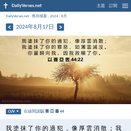
DailyVerses.net
主題
訂閱
DailyVerses.net
›
舊存檔案
›
2024
›
8月
2024年8月17日
在線閱讀
以 賽 亞 書 44
CUV
我 塗 抹 了 你 的 過 犯 ， 像 厚 雲 消 散 ； 我