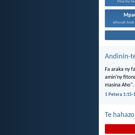
Moa tsy fan
Mpa
Andinin-t
Fa araka ny f
amin'ny fiton
masina Aho".
1 Petera 1:15-
Te hahazo