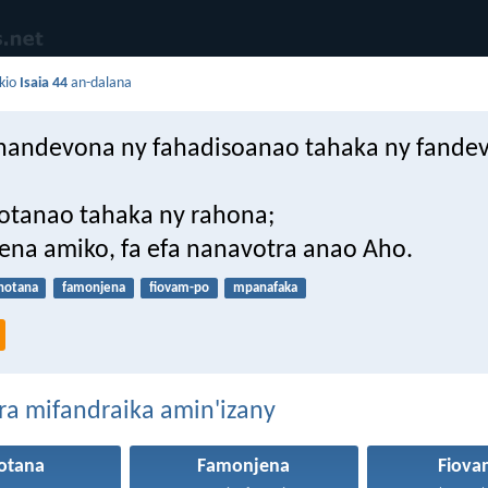
kio
Isaia 44
an-dalana
 nandevona ny fahadisoanao tahaka ny fande
hotanao tahaka ny rahona;
ena amiko, fa efa nanavotra anao Aho.
hotana
famonjena
fiovam-po
mpanafaka
ra mifandraika amin'izany
otana
Famonjena
Fiova