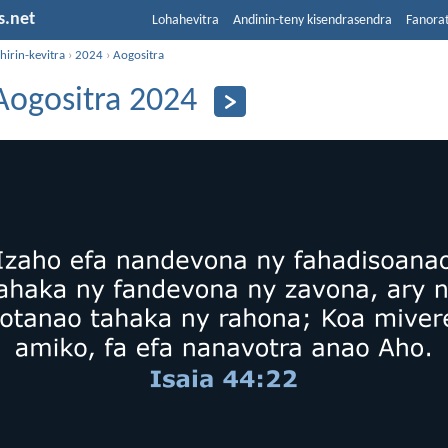
s.net
Lohahevitra
Andinin-teny kisendrasendra
Fanora
hirin-kevitra
›
2024
›
Aogositra
Aogositra 2024