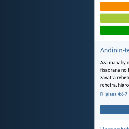
Andinin-t
Aza manahy na
fisaorana no
zavatra rehet
rehetra, hiaro
Filipiana 4:6-7