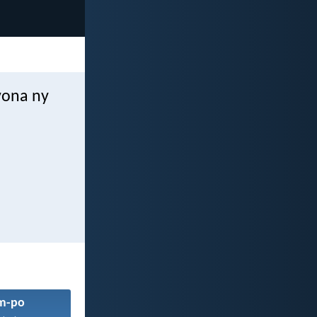
vona ny
m-po