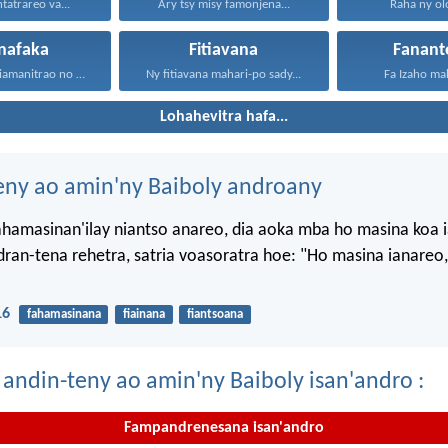
tatrareo va...
Ary tsy misy famonjena...
Raha ny olo
nafaka
Fitiavana
Fanant
Jehovah Andriamanitrao no ao...
Ny fitiavana mahari-po sady...
Fa Izaho mah
Lohahevitra hafa...
eny ao amin'ny Baiboly androany
ahamasinan'ilay niantso anareo, dia aoka mba ho masina koa 
dran-tena rehetra, satria voasoratra hoe: "Ho masina ianareo,
16
fahamasinana
fiainana
fiantsoana
 andin-teny ao amin'ny Baiboly isan'andro :
Fampandrenesana isan'andro