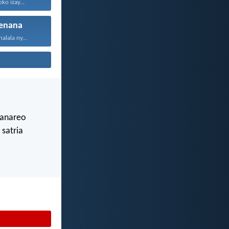
ko izay...
enana
alala ny...
ianareo
 satria