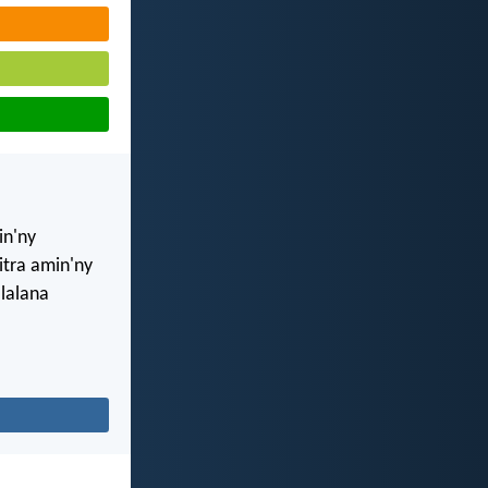
in'ny
tra amin'ny
alalana