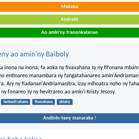
Mailaka
Android
Ao amin'ny tranonkalanao
eny ao amin'ny Baiboly
 inona na inona; fa aoka ny fivavahana sy ny fifonana mbam
 ho entinareo manambara ny fangatahanareo amin'Andriamani
ra. Ary ny fiadanan'Andriamanitra, izay mihoatra noho ny fah
 ny fonareo sy ny hevitrareo ao amin'i Kristy Jesosy.
fankasitrahana
fivavahana
ahiahy
Andinin-teny manaraka !