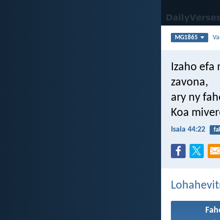
Va
MG1865
Izaho efa
zavona,
ary ny fa
Koa miver
Isaia 44:22
fa
Lohahevit
Fah