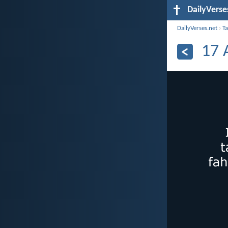
DailyVerse
DailyVerses.net
›
Ta
17 