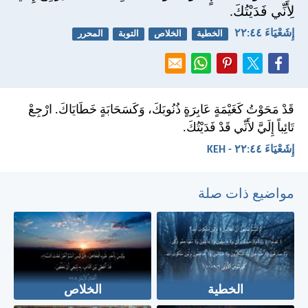
لِأَنِّي فَدَيْتُكَ.
إِشَعْيَاءَ ٤٤:‏٢٢
الخطية
الخلاص
التوبة
المحرر
قَدْ مَحَوْتُ كَغَيْمَةٍ عَابِرَةٍ ذُنُوبَكَ، وَكَسَحَابَةٍ خَطَايَاكَ. ارْجِعْ
تَائِباً إِلَيَّ لأَنِّي قَدْ فَدَيْتُكَ.
إِشَعْيَاءَ ٤٤:‏٢٢ - KEH
مواضيع ذات صلة
الخطية
الخلاص