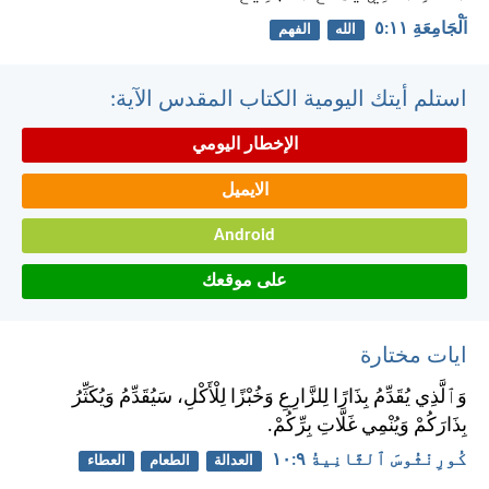
اَلْجَامِعَةِ ١١:‏٥
الله
الفهم
استلم أيتك اليومية الكتاب المقدس الآية:
الإخطار اليومي
الايميل
Android
على موقعك
ايات مختارة
وَٱلَّذِي يُقَدِّمُ بِذَارًا لِلزَّارِعِ وَخُبْزًا لِلْأَكْلِ، سَيُقَدِّمُ وَيُكَثِّرُ
بِذَارَكُمْ وَيُنْمِي غَلَّاتِ بِرِّكُمْ.
كُورِنْثُوسَ ٱلثَّانِيةُ ٩:‏١٠
العدالة
الطعام
العطاء