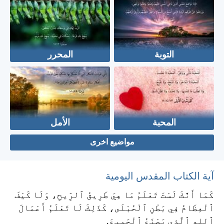
التوبة
المحرر
المحبة
الأمل
مواضيع اخرى
آية الكتاب المقدس اليومية
كَمَا أَنَّكَ لَسْتَ تَعْلَمُ مَا هِيَ طَرِيقُ ٱلرِّيحِ، وَلَا كَيْفَ
ٱلْعِظَامُ فِي بَطْنِ ٱلْحُبْلَى، كَذَلِكَ لَا تَعْلَمُ أَعْمَالَ
ٱللهِ ٱلَّذِي يَصْنَعُ ٱلْجَمِيعَ.