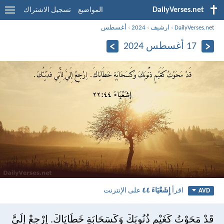
DailyVerses.net
المواضيع
تسجيل الاشتراك
DailyVerses.net
›
ارشيف
›
2024
›
أغسطس
17 أغسطس 2024
اقرأ
إِشَعْيَاءَ ٤٤
على الإنترنت
AVD
قَدْ مَحَوْتُ كَغَيْمٍ ذُنُوبَكَ وَكَسَحَابَةٍ خَطَايَاكَ. اِرْجِعْ إِلَيَّ