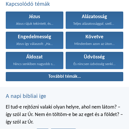
Kapcsolódó témák
Jézus
Alázatosság
Jézus rájuk tekintett, és...
Teljes alázatossággal, szelídséggel és...
Engedelmesség
Követve
Jézus így válaszolt: „Ha...
Mindenben azon az úton...
Áldozat
Üdvösség
Nincs senkiben nagyobb szeretet...
És nincsen üdvösség senki...
További témák...
A napi bibliai ige
El tud-e rejtőzni valaki
olyan helyre, ahol nem látom?
–
így szól az Úr.
Nem én töltöm-e be
az eget és a földet?
–
így szól az Úr.