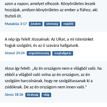
azon a napon, amelyet elhozok. Könyörületes leszek
hozzájuk, amilyen könyörületes az ember a fiához, aki
tiszteli őt.
Malakiás 3:17
jutalom
üdvösség
végidők
A nép így felelt Józsuénak: Az URat, a mi Istenünket
fogjuk szolgálni, és az ő szavára hallgatunk.
Józsué 24:24
engedelmesség
meghallgatás
Jézus így felelt: „Az én országom nem e világból való: ha
ebből a világból való volna az én országom, az én
szolgáim harcolnának, hogy ne szolgáltassanak ki a
zsidóknak. De az én országom nem innen való.”
János 18:36
királyság
világ