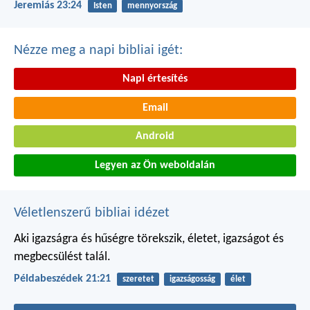
Jeremiás 23:24
Isten
mennyország
Nézze meg a napi bibliai igét:
Napi értesítés
Email
Android
Legyen az Ön weboldalán
Véletlenszerű bibliai idézet
Aki igazságra és hűségre törekszik,
életet, igazságot és
megbecsülést talál.
Példabeszédek 21:21
szeretet
igazságosság
élet