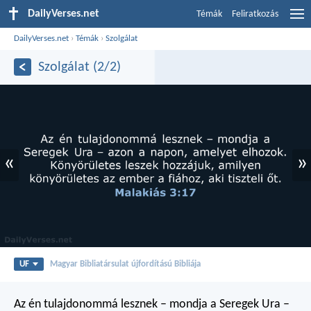
DailyVerses.net
Témák
Feliratkozás
DailyVerses.net
›
Témák
›
Szolgálat
Szolgálat (2/2)
«
»
UF
Magyar Bibliatársulat újfordítású Bibliája
Az én tulajdonommá lesznek – mondja a Seregek Ura –