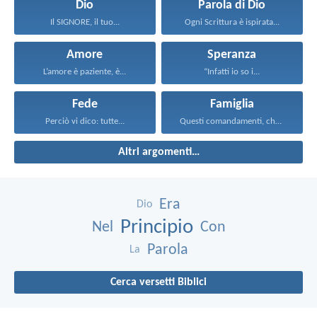
Dio
Parola di Dio
Il SIGNORE, il tuo...
Ogni Scrittura è ispirata...
Amore
Speranza
L’amore è paziente, è...
“Infatti io so i...
Fede
Famiglia
Perciò vi dico: tutte...
Questi comandamenti, che oggi...
Altri argomenti…
Era
Dio
Principio
Nel
Con
Parola
La
Cerca versetti Biblici