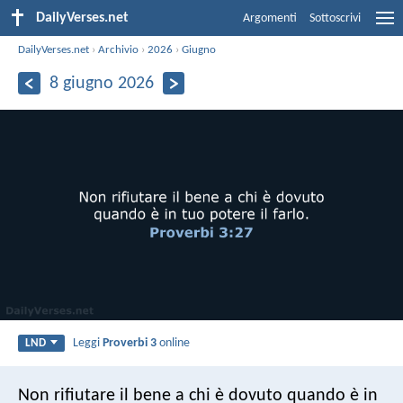
DailyVerses.net
Argomenti
Sottoscrivi
DailyVerses.net
›
Archivio
›
2026
›
Giugno
8 giugno 2026
Leggi
Proverbi 3
online
LND
Non rifiutare il bene a chi è dovuto
quando è in