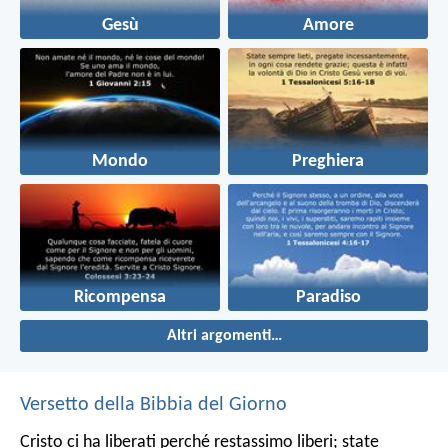
Gesù
Amore
Mondo
Preghiera
Ricompensa
Paradiso
Altri argomenti…
Versetto della Bibbia del Giorno
Cristo ci ha liberati perché restassimo liberi; state