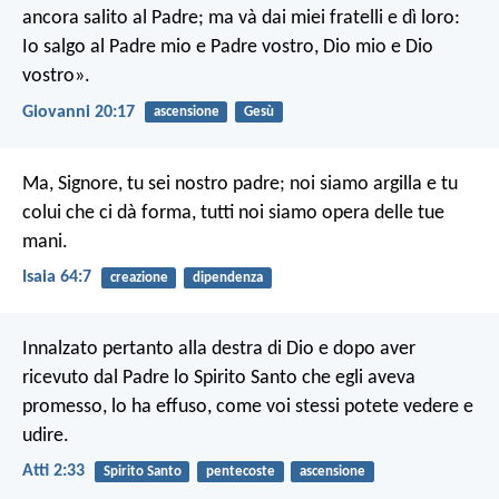
ancora salito al Padre; ma và dai miei fratelli e dì loro:
Io salgo al Padre mio e Padre vostro, Dio mio e Dio
vostro».
Giovanni 20:17
ascensione
Gesù
Ma, Signore, tu sei nostro padre;
noi siamo argilla e tu
colui che ci dà forma,
tutti noi siamo opera delle tue
mani.
Isaia 64:7
creazione
dipendenza
Innalzato pertanto alla destra di Dio e dopo aver
ricevuto dal Padre lo Spirito Santo che egli aveva
promesso, lo ha effuso, come voi stessi potete vedere e
udire.
Atti 2:33
Spirito Santo
pentecoste
ascensione