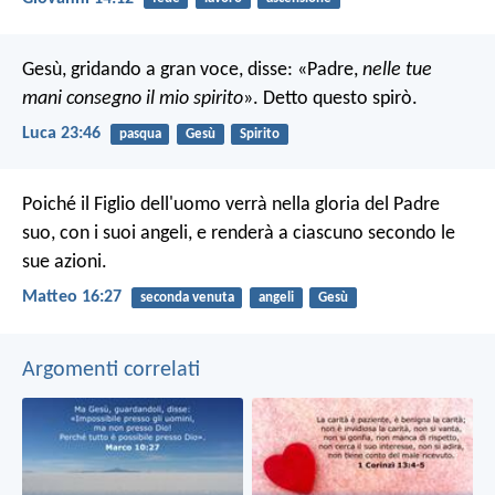
Gesù, gridando a gran voce, disse: «Padre,
nelle tue
mani consegno il mio spirito
». Detto questo spirò.
Luca 23:46
pasqua
Gesù
Spirito
Poiché il Figlio dell'uomo verrà nella gloria del Padre
suo, con i suoi angeli, e renderà a ciascuno secondo le
sue azioni.
Matteo 16:27
seconda venuta
angeli
Gesù
Argomenti correlati