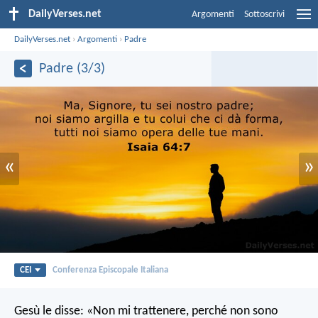
DailyVerses.net
Argomenti
Sottoscrivi
DailyVerses.net
›
Argomenti
›
Padre
Padre (3/3)
«
»
CEI
Conferenza Episcopale Italiana
Gesù le disse: «Non mi trattenere, perché non sono