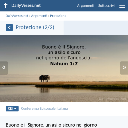
DailyVerses.net
Argomenti
Sottoscrivi
DailyVerses.net
›
Argomenti
›
Protezione
Protezione (2/2)
«
»
CEI
Conferenza Episcopale Italiana
Buono è il Signore,
un asilo sicuro
nel giorno