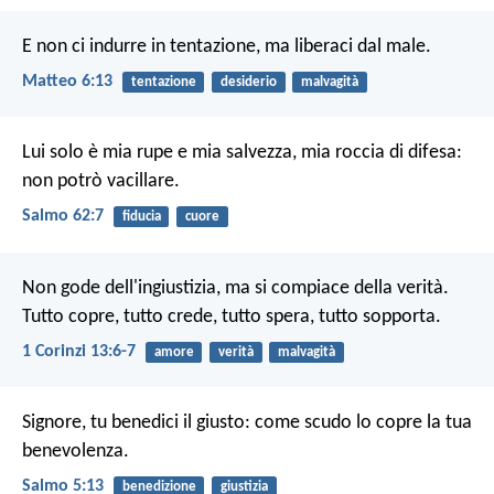
E non ci indurre in tentazione,
ma liberaci dal male.
Matteo 6:13
tentazione
desiderio
malvagità
Lui solo è mia rupe e mia salvezza,
mia roccia di difesa:
non potrò vacillare.
Salmo 62:7
fiducia
cuore
Non gode dell'ingiustizia, ma si compiace della verità.
Tutto copre, tutto crede, tutto spera, tutto sopporta.
1 Corinzi 13:6-7
amore
verità
malvagità
Signore, tu benedici il giusto:
come scudo lo copre la tua
benevolenza.
Salmo 5:13
benedizione
giustizia