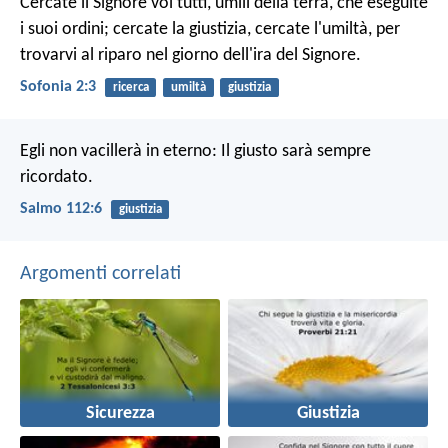
Cercate il Signore
voi tutti, umili della terra,
che eseguite
i suoi ordini;
cercate la giustizia,
cercate l'umiltà,
per
trovarvi al riparo
nel giorno dell'ira del Signore.
Sofonia 2:3
ricerca
umiltà
giustizia
Egli non vacillerà in eterno:
Il giusto sarà sempre
ricordato.
Salmo 112:6
giustizia
Argomenti correlati
Sicurezza
Giustizia