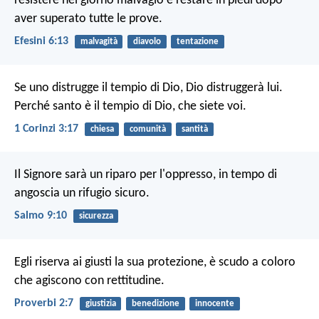
resistere nel giorno malvagio e restare in piedi dopo
aver superato tutte le prove.
Efesini 6:13
malvagità
diavolo
tentazione
Se uno distrugge il tempio di Dio, Dio distruggerà lui.
Perché santo è il tempio di Dio, che siete voi.
1 Corinzi 3:17
chiesa
comunità
santità
Il Signore sarà un riparo per l'oppresso,
in tempo di
angoscia un rifugio sicuro.
Salmo 9:10
sicurezza
Egli riserva ai giusti la sua protezione,
è scudo a coloro
che agiscono con rettitudine.
Proverbi 2:7
giustizia
benedizione
innocente