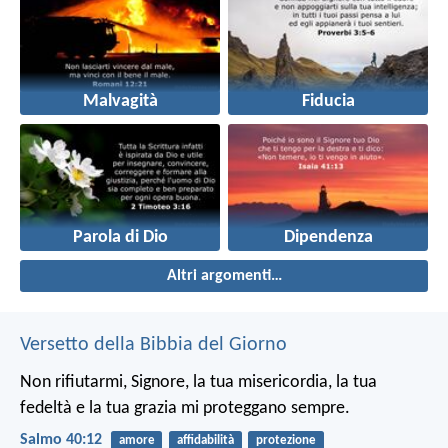
Malvagità
Fiducia
Parola di Dio
Dipendenza
Altri argomenti…
Versetto della Bibbia del Giorno
Non rifiutarmi, Signore, la tua misericordia,
la tua
fedeltà e la tua grazia
mi proteggano sempre.
Salmo 40:12
amore
affidabilità
protezione