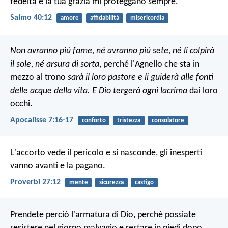
fedeltà e la tua grazia
mi proteggano sempre.
Salmo 40:12
amore
affidabilità
misericordia
Non avranno più fame,
né avranno più sete,
né li colpirà
il sole,
né arsura di sorta
,
perché l'Agnello che sta in
mezzo al trono
sarà il loro pastore
e li guiderà alle fonti
delle acque della vita.
E Dio tergerà ogni lacrima
dai loro
occhi.
Apocalisse 7:16-17
conforto
tristezza
consolatore
L'accorto vede il pericolo e si nasconde,
gli inesperti
vanno avanti e la pagano.
Proverbi 27:12
mente
sicurezza
castigo
Prendete perciò l'armatura di Dio, perché possiate