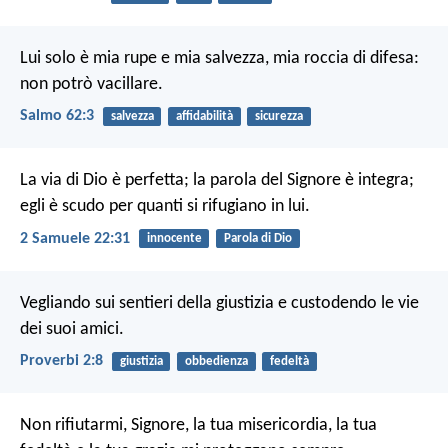
Lui solo è mia rupe e mia salvezza,
mia roccia di difesa:
non potrò vacillare.
Salmo 62:3
salvezza
affidabilità
sicurezza
La via di Dio è perfetta;
la parola del Signore è integra;
egli è scudo per quanti si rifugiano in lui.
2 Samuele 22:31
innocente
Parola di Dio
Vegliando sui sentieri della giustizia
e custodendo le vie
dei suoi amici.
Proverbi 2:8
giustizia
obbedienza
fedeltà
Non rifiutarmi, Signore, la tua misericordia,
la tua