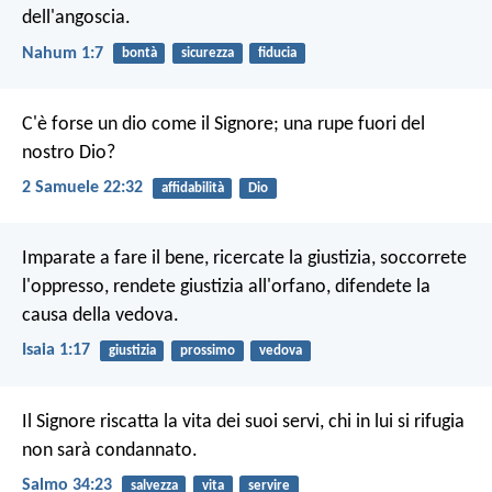
dell'angoscia.
Nahum 1:7
bontà
sicurezza
fiducia
C'è forse un dio come il Signore;
una rupe fuori del
nostro Dio?
2 Samuele 22:32
affidabilità
Dio
Imparate a fare il bene,
ricercate la giustizia,
soccorrete
l'oppresso,
rendete giustizia all'orfano,
difendete la
causa della vedova.
Isaia 1:17
giustizia
prossimo
vedova
Il Signore riscatta la vita dei suoi servi,
chi in lui si rifugia
non sarà condannato.
Salmo 34:23
salvezza
vita
servire