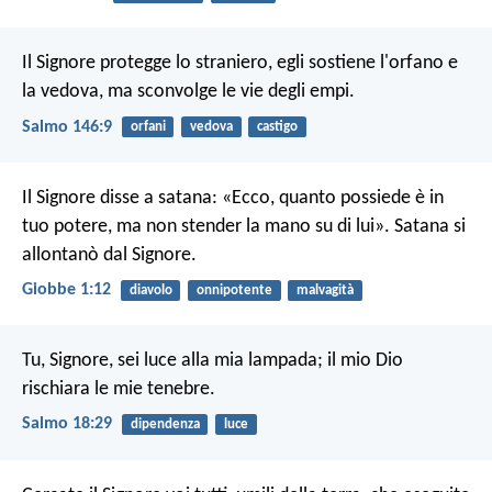
Il Signore protegge lo straniero,
egli sostiene l'orfano e
la vedova,
ma sconvolge le vie degli empi.
Salmo 146:9
orfani
vedova
castigo
Il Signore disse a satana: «Ecco, quanto possiede è in
tuo potere, ma non stender la mano su di lui». Satana si
allontanò dal Signore.
Giobbe 1:12
diavolo
onnipotente
malvagità
Tu, Signore, sei luce alla mia lampada;
il mio Dio
rischiara le mie tenebre.
Salmo 18:29
dipendenza
luce