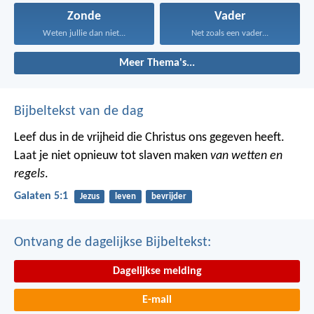
Zonde
Vader
Weten jullie dan niet...
Net zoals een vader...
Meer Thema's...
Bijbeltekst van de dag
Leef dus in de vrijheid die Christus ons gegeven heeft.
Laat je niet opnieuw tot slaven maken
van wetten en
regels
.
Galaten 5:1
Jezus
leven
bevrijder
Ontvang de dagelijkse Bijbeltekst:
Dagelijkse melding
E-mail