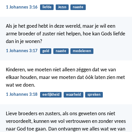
1 Johannes 3:16
liefde
Jezus
naaste
Als je het goed hebt in deze wereld, maar je wil een
arme broeder of zuster niet helpen, hoe kan Gods liefde
dan in je wonen?
1 Johannes 3:17
geld
naaste
medeleven
Kinderen, we moeten niet alleen zéggen dat we van
elkaar houden, maar we moeten dat óók laten zien met
wat we doen.
1 Johannes 3:18
eerlijkheid
waarheid
spreken
Lieve broeders en zusters, als ons geweten ons niet
veroordeelt, kunnen we vol vertrouwen en zonder vrees
naar God toe gaan. Dan ontvangen we alles wat we van