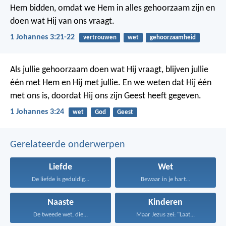
Hem bidden, omdat we Hem in alles gehoorzaam zijn en
doen wat Hij van ons vraagt.
1 Johannes 3:21-22
vertrouwen
wet
gehoorzaamheid
Als jullie gehoorzaam doen wat Hij vraagt, blijven jullie
één met Hem en Hij met jullie. En we weten dat Hij één
met ons is, doordat Hij ons zijn Geest heeft gegeven.
1 Johannes 3:24
wet
God
Geest
Gerelateerde onderwerpen
Liefde
Wet
De liefde is geduldig...
Bewaar in je hart...
Naaste
Kinderen
De tweede wet, die...
Maar Jezus zei: "Laat...