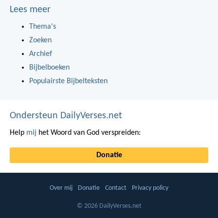
Lees meer
Thema's
Zoeken
Archief
Bijbelboeken
Populairste Bijbelteksten
Ondersteun DailyVerses.net
Help
mij
het Woord van God verspreiden:
Donatie
Over mij
Donatie
Contact
Privacy policy
© 2026 DailyVerses.net