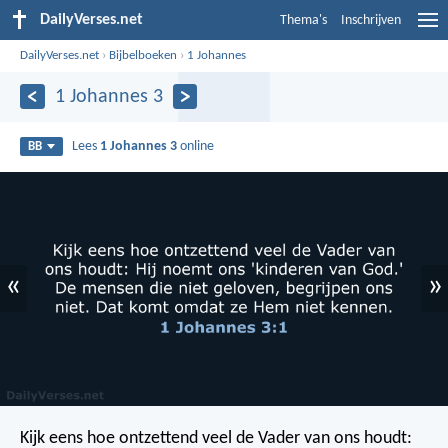
DailyVerses.net
Thema's
Inschrijven
DailyVerses.net
›
Bijbelboeken
›
1 Johannes
1 Johannes 3
Lees
1 Johannes 3
online
BB
«
»
Kijk eens hoe ontzettend veel de Vader van ons houdt: