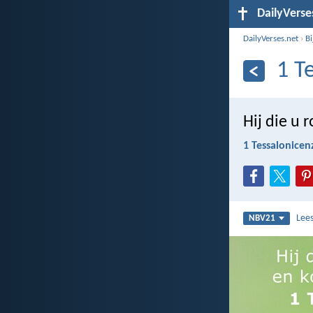
DailyVerse
DailyVerses.net
›
B
1 T
Hij die u 
1 Tessalonicen
Lee
NBV21