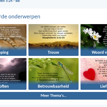
zen 5:24 - BB
erde onderwerpen
eping
Trouw
Woord v
often
Betrouwbaarheid
Lie
Meer Thema's...