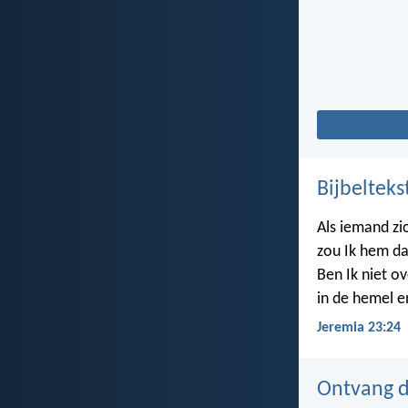
Bijbelteks
Als iemand zi
zou Ik hem da
Ben Ik niet ov
in de hemel e
Jeremia 23:24
Ontvang de