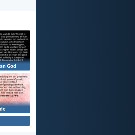
an God
fde