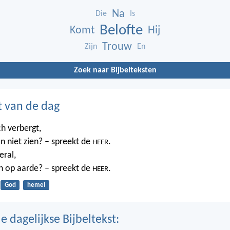
Na
Die
Is
Belofte
Komt
Hij
Trouw
Zijn
En
Zoek naar Bijbelteksten
t van de dag
ch verbergt,
n niet zien? – spreekt de
.
HEER
eral,
n op aarde? – spreekt de
.
HEER
God
hemel
 dagelijkse Bijbeltekst: