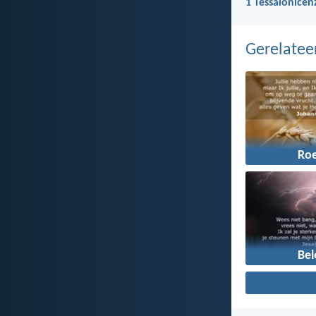
1 Tessalonicen
Gerelate
Ro
Bel