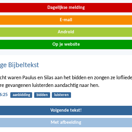
Dagelijkse melding
E-mail
Android
Op je website
ge Bijbeltekst
t waren Paulus en Silas aan het bidden en zongen ze loflied
e gevangenen luisterden aandachtig naar hen.
6:25
aanbidding
bidden
luisteren
Volgende tekst!
Met afbeelding