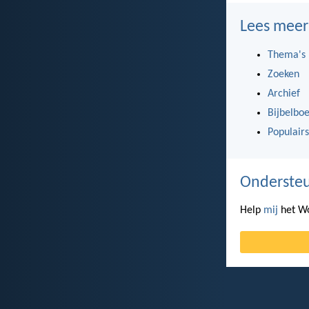
Lees meer
Thema's
Zoeken
Archief
Bijbelbo
Populairs
Ondersteu
Help
mij
het Wo