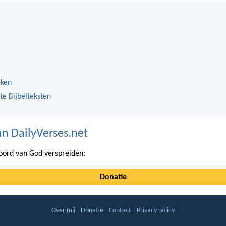
eken
te Bijbelteksten
n DailyVerses.net
ord van God verspreiden:
Donatie
Over mij
Donatie
Contact
Privacy policy