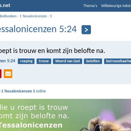
s.net
Thema's
Willekeurige tekst
ijbelboeken
›
1 Tessalonicenzen
›
5
essalonicenzen 5:24
roept is trouw en komt zijn belofte na.
zen 5:24
roeping
trouw
Woord van God
beloften
betrouwbaarhe
s
1 Tessalonicenzen 5
online