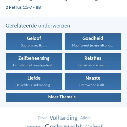
2 Petrus 1:5-7 - BB
Gerelateerde onderwerpen
Geloof
Goedheid
Daarom zeg Ik u...
Maar weest jegens elkander...
Zelfbeheersing
Relaties
Een stad met omvergehaalde...
Kan iemand er één...
Liefde
Naaste
De liefde is lankmoedig...
Het tweede is dit...
Meer Thema's...
Volharding
Deze
Allen