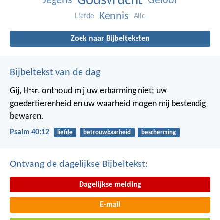
Godsvrucht
Jegens
Geloof
Kennis
Liefde
Alle
Zoek naar Bijbelteksten
Bijbeltekst van de dag
Gij, H
ere
, onthoud mij uw erbarming niet;
uw
goedertierenheid en uw waarheid
mogen mij bestendig
bewaren.
Psalm 40:12
liefde
betrouwbaarheid
bescherming
Ontvang de dagelijkse Bijbeltekst:
Dagelijkse melding
E-mail