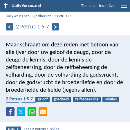
DailyVerses.net
Thema's
Inschrijven
DailyVerses.net
›
Bijbelboeken
›
2 Petrus
›
1
2 Petrus 1:5-7
Maar schraagt om deze reden met betoon van
alle ijver door uw geloof de deugd, door de
deugd de kennis, door de kennis de
zelfbeheersing, door de zelfbeheersing de
volharding, door de volharding de godsvrucht,
door de godsvrucht de broederliefde en door de
broederliefde de liefde (jegens allen).
2 Petrus 1:5-7
geloof
goedheid
zelfbeheersing
relaties
liefde
naaste
Lees
2 Petrus 1
online
NBG