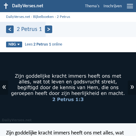
DailyVerses.net
Thema's
Inschrijven
DailyVerses.net
›
Bijbelboeken
›
2 Petrus
2 Petrus 1
Lees
2 Petrus 1
online
NBG
«
»
Zijn goddelijke kracht immers heeft ons met alles, wat