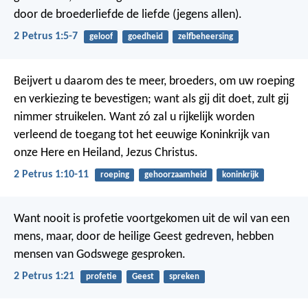
door de broederliefde de liefde (jegens allen).
2 Petrus 1:5-7
geloof
goedheid
zelfbeheersing
Beijvert u daarom des te meer, broeders, om uw roeping
en verkiezing te bevestigen; want als gij dit doet, zult gij
nimmer struikelen. Want zó zal u rijkelijk worden
verleend de toegang tot het eeuwige Koninkrijk van
onze Here en Heiland, Jezus Christus.
2 Petrus 1:10-11
roeping
gehoorzaamheid
koninkrijk
Want nooit is profetie voortgekomen uit de wil van een
mens, maar, door de heilige Geest gedreven, hebben
mensen van Godswege gesproken.
2 Petrus 1:21
profetie
Geest
spreken