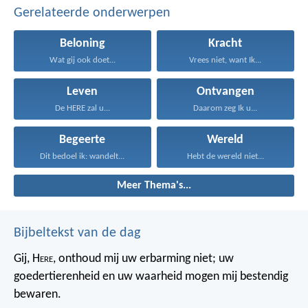
Gerelateerde onderwerpen
Beloning
Kracht
Wat gij ook doet...
Vrees niet, want Ik...
Leven
Ontvangen
De HERE zal u...
Daarom zeg Ik u...
Begeerte
Wereld
Dit bedoel ik: wandelt...
Hebt de wereld niet...
Meer Thema's...
Bijbeltekst van de dag
Gij, H
ere
, onthoud mij uw erbarming niet;
uw
goedertierenheid en uw waarheid
mogen mij bestendig
bewaren.