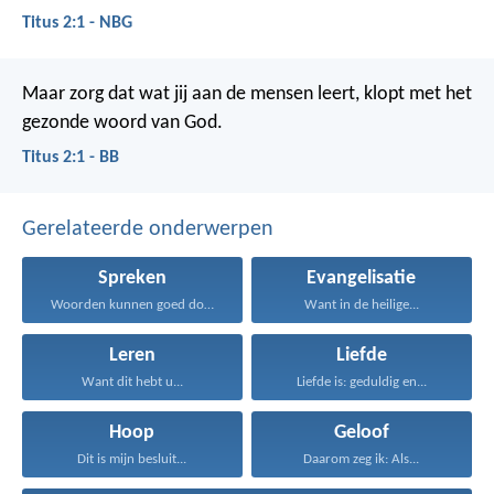
Titus 2:1 - NBG
Maar zorg dat wat jij aan de mensen leert, klopt met het
gezonde woord van God.
Titus 2:1 - BB
Gerelateerde onderwerpen
Spreken
Evangelisatie
Woorden kunnen goed doen...
Want in de heilige...
Leren
Liefde
Want dit hebt u...
Liefde is: geduldig en...
Hoop
Geloof
Dit is mijn besluit...
Daarom zeg ik: Als...