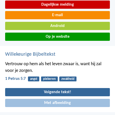
Dagelijkse melding
E-mail
Android
Op je website
Willekeurige Bijbeltekst
Vertrouw op hem als het leven zwaar is, want hij zal
voor je zorgen.
1 Petrus 5:7
angst
piekeren
zwakheid
Volgende tekst!
Met afbeelding