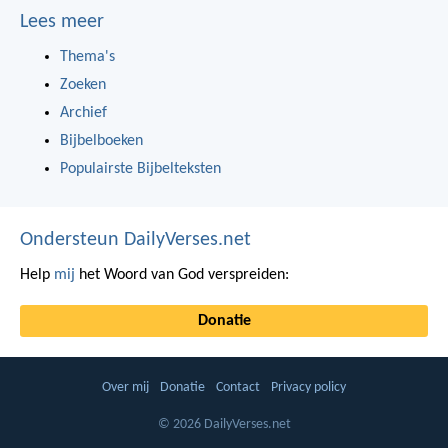
Lees meer
Thema's
Zoeken
Archief
Bijbelboeken
Populairste Bijbelteksten
Ondersteun DailyVerses.net
Help
mij
het Woord van God verspreiden:
Donatie
Over mij
Donatie
Contact
Privacy policy
© 2026 DailyVerses.net