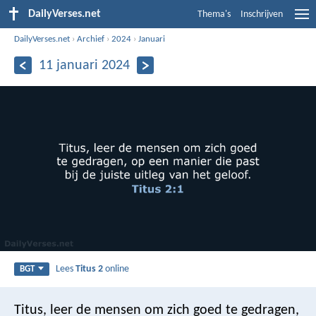
DailyVerses.net
Thema's
Inschrijven
DailyVerses.net
›
Archief
›
2024
›
Januari
11 januari 2024
Lees
Titus 2
online
BGT
Titus, leer de mensen om zich goed te gedragen,