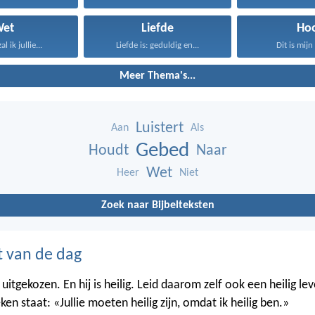
Wet
Liefde
Ho
l ik jullie...
Liefde is: geduldig en...
Dit is mijn 
Meer Thema's...
Luistert
Aan
Als
Gebed
Houdt
Naar
Wet
Heer
Niet
Zoek naar Bijbelteksten
t van de dag
ie uitgekozen. En hij is heilig. Leid daarom zelf ook een heilig le
ken staat: «Jullie moeten heilig zijn, omdat ik heilig ben.»