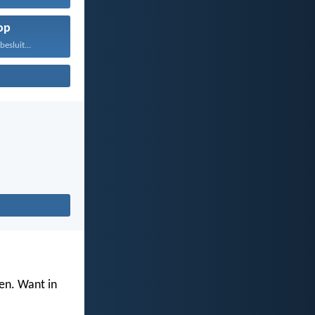
op
besluit...
ven. Want in