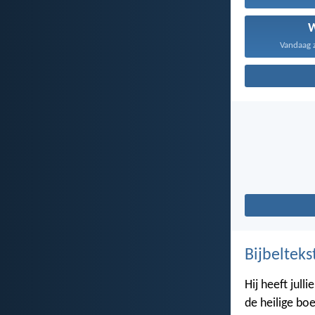
Vandaag za
Bijbelteks
Hij heeft jull
de heilige boe