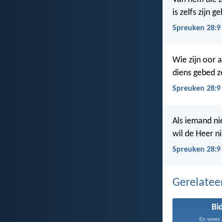
is zelfs zijn 
Spreuken 28:9
Wie zijn oor 
diens gebed ze
Spreuken 28:9
Als iemand ni
wil de Heer ni
Spreuken 28:9 
Gerelate
Bi
En wees al