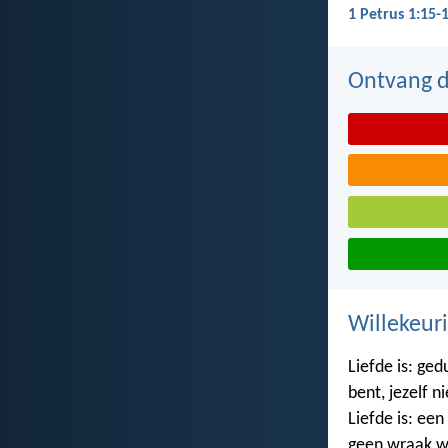
1 Petrus 1:15-
Ontvang de
Willekeuri
Liefde is: gedu
bent, jezelf n
Liefde is: een
geen wraak w