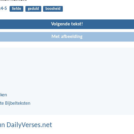
:4-5
liefde
geduld
boosheid
Volgende tekst!
Met afbeelding
eken
te Bijbelteksten
n DailyVerses.net