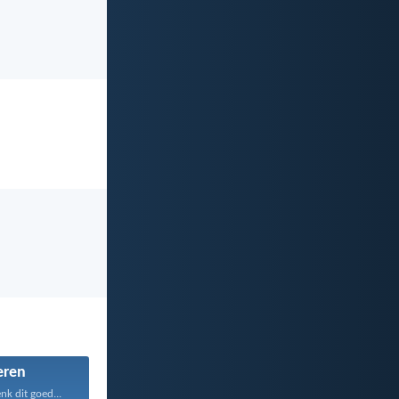
eren
k dit goed...