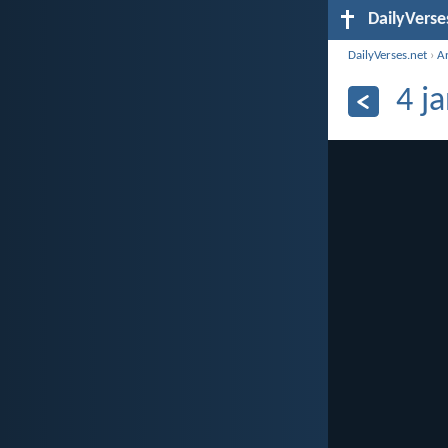
DailyVerse
DailyVerses.net
›
A
4 j