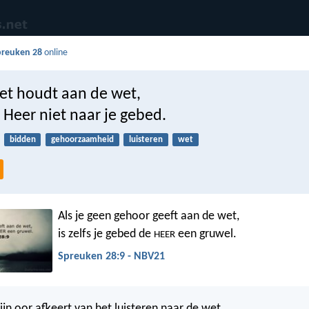
preuken 28
online
niet houdt aan de wet,
e Heer niet naar je gebed.
bidden
gehoorzaamheid
luisteren
wet
Als je geen gehoor geeft aan de wet,
is zelfs je gebed de
een gruwel.
HEER
Spreuken 28:9 - NBV21
ijn oor afkeert van het luisteren naar de wet,