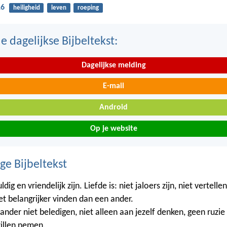
16
heiligheid
leven
roeping
 dagelijkse Bijbeltekst:
Dagelijkse melding
E-mail
Android
Op je website
ge Bijbeltekst
ldig en vriendelijk zijn. Liefde is: niet jaloers zijn, niet vertell
iet belangrijker vinden dan een ander.
 ander niet beledigen, niet alleen aan jezelf denken, geen ruzi
illen nemen.