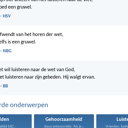
gebed een gruwel.
 - HSV
afwendt van het horen der wet,
lfs is een gruwel.
 - NBG
et wil luisteren naar de wet van God,
et luisteren naar zijn gebeden. Hij walgt ervan.
- BB
erde onderwerpen
dden
Gehoorzaamheid
Luist
tijd blij!...
Jezus antwoordde: ‘Als je...
Vrienden, beden