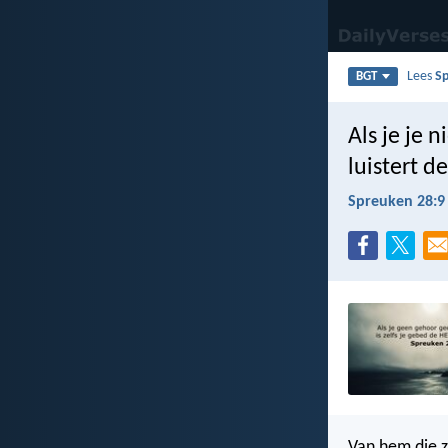
Lees
S
BGT
Als je je 
luistert d
Spreuken 28:9
Van hem die z