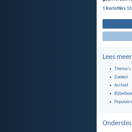
1 Korintiërs 13
Lees meer
Thema's
Zoeken
Archief
Bijbelbo
Populairs
Ondersteu