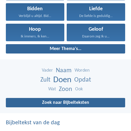
Bidden
Liefde
Verblijd u altijd. Bid...
De liefde is geduldig...
Hoop
Geloof
Ik immers, Ik ken...
Daarom zeg Ik u...
Meer Thema's...
Naam
Vader
Worden
Doen
Zult
Opdat
Zoon
Wat
Ook
Zoek naar Bijbelteksten
Bijbeltekst van de dag