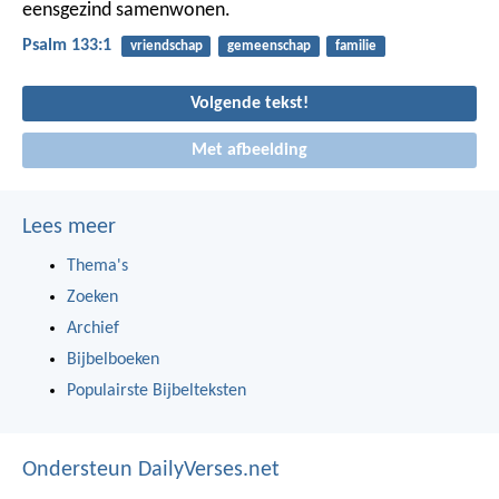
eensgezind samenwonen.
Psalm 133:1
vriendschap
gemeenschap
familie
Volgende tekst!
Met afbeelding
Lees meer
Thema's
Zoeken
Archief
Bijbelboeken
Populairste Bijbelteksten
Ondersteun DailyVerses.net