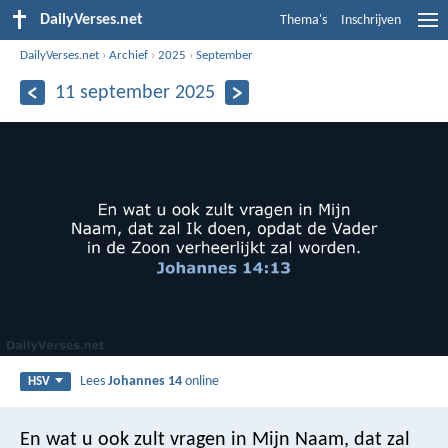
DailyVerses.net
Thema's
Inschrijven
DailyVerses.net
›
Archief
›
2025
›
September
11 september 2025
Lees
Johannes 14
online
HSV
En wat u ook zult vragen in Mijn Naam, dat zal