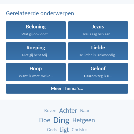
Gerelateerde onderwerpen
Beloning
Jezus
Wat gij ook doet...
Jezus zag hen aan...
Roeping
Liefde
Niet gij hebt Mij...
De liefde is lankmoedig...
Hoop
Geloof
Want Ik weet, welke...
Daarom zeg Ik u...
Meer Thema's...
Achter
Boven
Naar
Ding
Doe
Hetgeen
Ligt
Gods
Christus