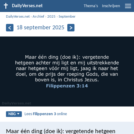
DailyVerses.net
Thema's
Inschrijven
DailyVerses.net
›
Archief
›
2025
›
September
18 september 2025
Lees
Filippenzen 3
online
NBG
Maar één ding (doe ik): vergetende hetgeen