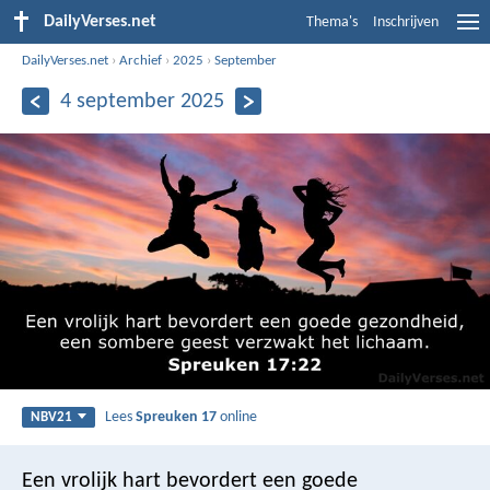
DailyVerses.net
Thema's
Inschrijven
DailyVerses.net
›
Archief
›
2025
›
September
4 september 2025
Lees
Spreuken 17
online
NBV21
Een vrolijk hart bevordert een goede