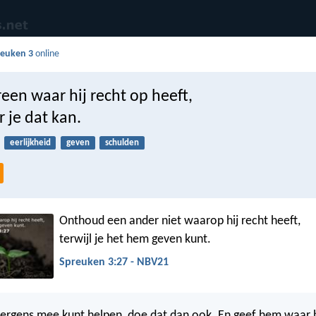
reuken 3
online
een waar hij recht op heeft,
r je dat kan.
eerlijkheid
geven
schulden
Onthoud een ander niet waarop hij recht heeft,
terwijl je het hem geven kunt.
Spreuken 3:27 - NBV21
 ergens mee kunt helpen, doe dat dan ook. En geef hem waar h