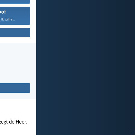
oof
k jullie...
zegt de Heer.