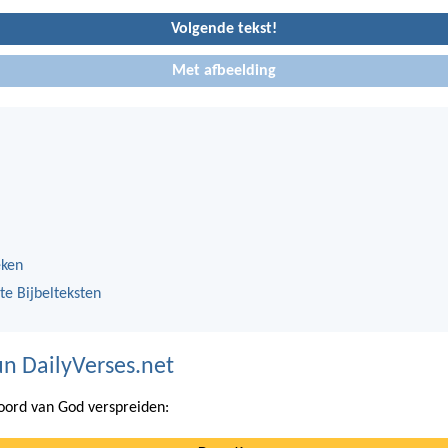
Volgende tekst!
Met afbeelding
eken
te Bijbelteksten
n DailyVerses.net
ord van God verspreiden: