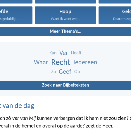
efde
Hoop
Gel
is geduldig...
Want Ik weet wat...
Daarom zeg I
Meer Thema's...
Ver
Kan
Heeft
Recht
Waar
Iedereen
Geef
Zo
Op
Zoek naar Bijbelteksten
t van de dag
ich zó
ver van Mij
kunnen verbergen dat Ik hem niet zou zien? 
veral in de hemel en overal op de aarde? zegt de Heer.