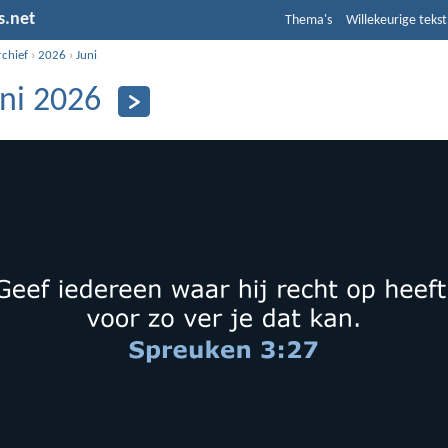
s.net
Thema's
Willekeurige tekst
rchief
›
2026
›
Juni
uni 2026