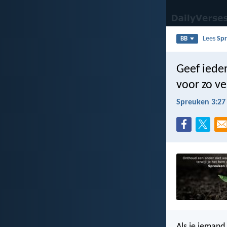
Lees
Sp
BB
Geef ieder
voor zo ve
Spreuken 3:27
Als je iemand