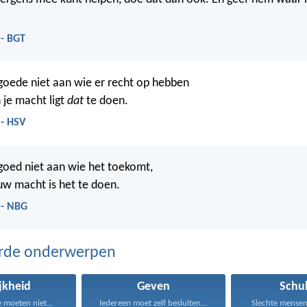
 - BGT
oede niet aan wie er recht op hebben
 je macht ligt
dat
te doen.
 - HSV
oed niet aan wie het toekomt,
 uw macht is het te doen.
 - NBG
erde onderwerpen
ijkheid
Geven
Schu
 moeten niet...
Iedereen moet zelf besluiten...
Slechte mensen