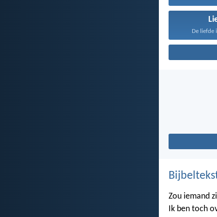
Li
De liefde 
Bijbelteks
Zou iemand z
Ik ben toch o