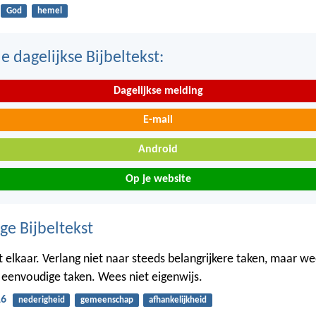
God
hemel
 dagelijkse Bijbeltekst:
Dagelijkse melding
E-mail
Android
Op je website
ge Bijbeltekst
elkaar. Verlang niet naar steeds belangrijkere taken, maar w
eenvoudige taken. Wees niet eigenwijs.
16
nederigheid
gemeenschap
afhankelijkheid