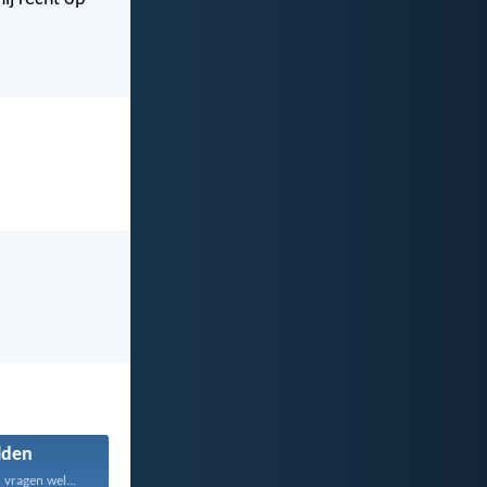
lden
 vragen wel...