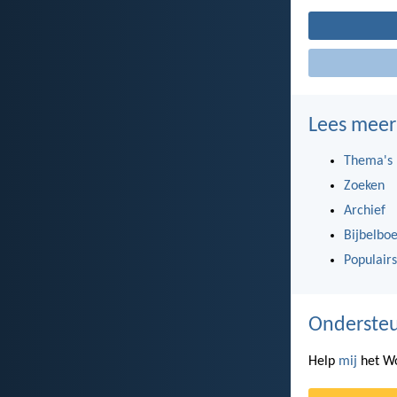
Lees meer
Thema's
Zoeken
Archief
Bijbelbo
Populairs
Ondersteu
Help
mij
het Wo