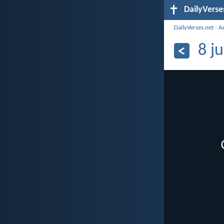
DailyVerse
DailyVerses.net
›
A
8 j