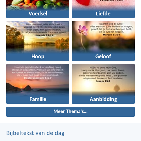
Voedsel
Liefde
Hoop
Geloof
Familie
Aanbidding
Meer Thema's...
Bijbeltekst van de dag