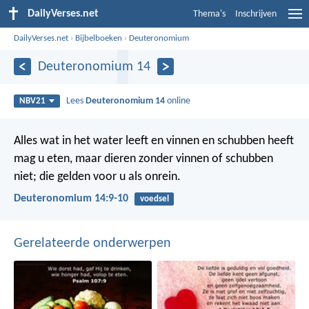
DailyVerses.net
Thema's
Inschrijven
DailyVerses.net
›
Bijbelboeken
›
Deuteronomium
Deuteronomium 14
Lees
Deuteronomium 14
online
NBV21
Alles wat in het water leeft en vinnen en schubben heeft
mag u eten, maar dieren zonder vinnen of schubben
niet; die gelden voor u als onrein.
Deuteronomium 14:9-10
voedsel
Gerelateerde onderwerpen