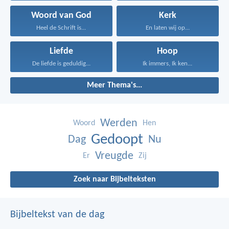
Woord van God
Kerk
Heel de Schrift is...
En laten wij op...
Liefde
Hoop
De liefde is geduldig...
Ik immers, Ik ken...
Meer Thema's...
Werden
Woord
Hen
Gedoopt
Dag
Nu
Vreugde
Er
Zij
Zoek naar Bijbelteksten
Bijbeltekst van de dag