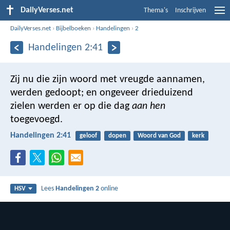
DailyVerses.net
Thema's
Inschrijven
DailyVerses.net
›
Bijbelboeken
›
Handelingen
›
2
Handelingen 2:41
Zij nu die zijn woord met vreugde aannamen,
werden gedoopt; en ongeveer drieduizend
zielen werden er op die dag
aan hen
toegevoegd.
Handelingen 2:41
geloof
dopen
Woord van God
kerk
Lees
Handelingen 2
online
HSV