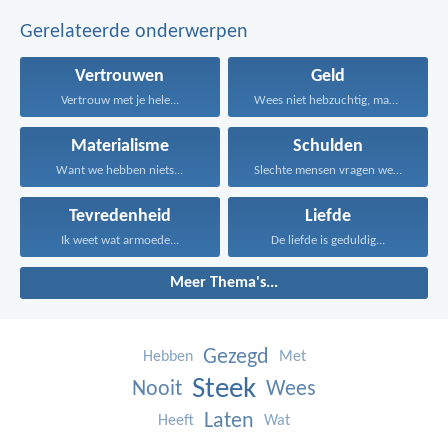
Gerelateerde onderwerpen
Vertrouwen
Geld
Vertrouw met je hele...
Wees niet hebzuchtig, maar...
Materialisme
Schulden
Want we hebben niets...
Slechte mensen vragen wel...
Tevredenheid
Liefde
Ik weet wat armoede...
De liefde is geduldig...
Meer Thema's...
Gezegd
Hebben
Met
Steek
Nooit
Wees
Laten
Heeft
Wat