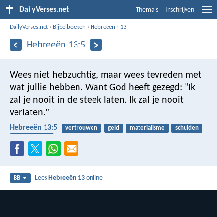
DailyVerses.net
Thema's
Inschrijven
DailyVerses.net
›
Bijbelboeken
›
Hebreeën
›
13
Hebreeën 13:5
Wees niet hebzuchtig, maar wees tevreden met
wat jullie hebben. Want God heeft gezegd: "Ik
zal je nooit in de steek laten. Ik zal je nooit
verlaten."
Hebreeën 13:5
vertrouwen
geld
materialisme
schulden
tevredenheid
Lees
Hebreeën 13
online
BB