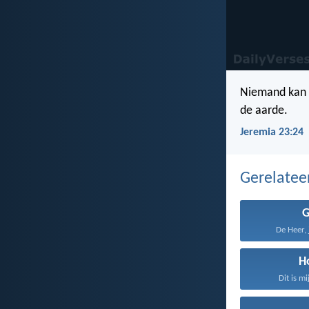
Niemand kan z
de aarde.
Jeremia 23:24
Gerelate
De Heer, 
H
Dit is mi