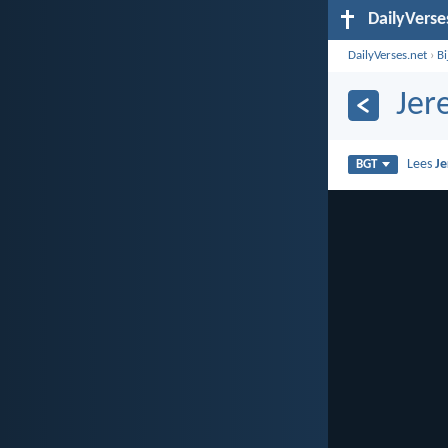
DailyVerse
DailyVerses.net
›
B
Jer
Lees
Je
BGT