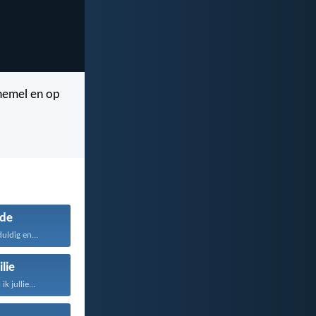
 hemel en op
fde
duldig en...
lie
k jullie...