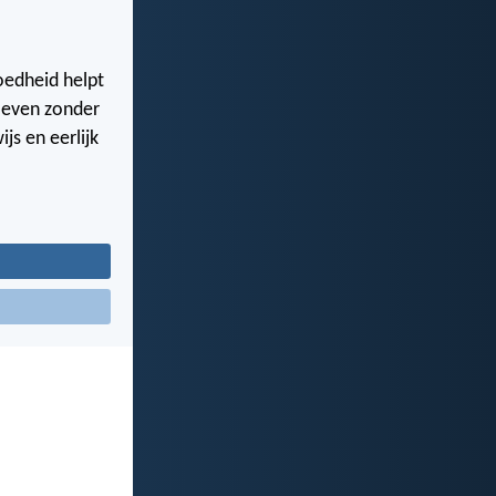
goedheid helpt
leven zonder
js en eerlijk