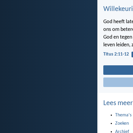
Willekeuri
God heeft late
ons om beter
God en tegen 
leven leiden, 
Titus 2:11-12
Lees meer
Thema's
Zoeken
Archief