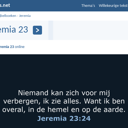
s.net
Thema's
Willekeurige tekst
ijbelboeken
›
Jeremia
emia 23
remia 23
online