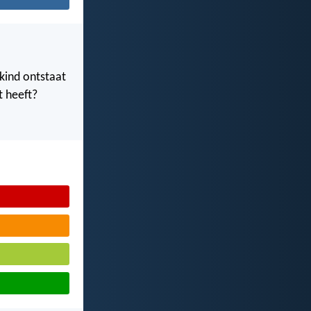
 kind ontstaat
t heeft?