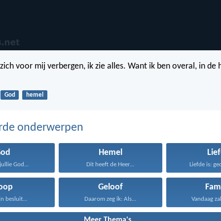
ich voor mij verbergen, ik zie alles. Want ik ben overal, in de
God
hemel
erde onderwerpen
God
Hemel
Lie
jullie God...
Dit heeft de Heer...
Liefde is: ge
oop
Geloof
Fami
jn besluit...
Daarom zeg ik: Als...
Vandaag zal i
Meer Thema's...