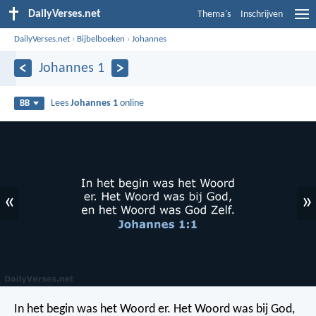
DailyVerses.net
Thema's
Inschrijven
DailyVerses.net
›
Bijbelboeken
›
Johannes
Johannes 1
Lees
Johannes 1
online
BB
«
»
In het begin was het Woord er. Het Woord was bij God,