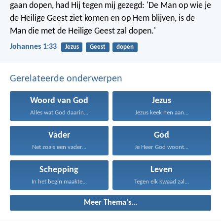
gaan dopen, had Hij tegen mij gezegd: 'De Man op wie je
de Heilige Geest ziet komen en op Hem blijven, is de
Man die met de Heilige Geest zal dopen.'
Johannes 1:33
Jezus
Geest
dopen
Gerelateerde onderwerpen
Woord van God
Jezus
Alles wat God daarin...
Jezus keek hen aan...
Vader
God
Net zoals een vader...
Je Heer God woont...
Schepping
Leven
In het begin maakte...
Tegen elk kwaad zal...
Meer Thema's...