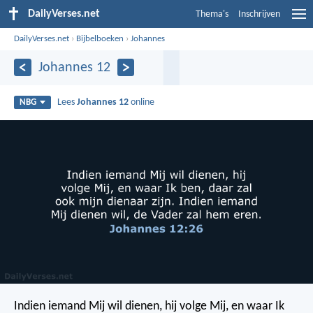
DailyVerses.net
Thema's
Inschrijven
DailyVerses.net
›
Bijbelboeken
›
Johannes
Johannes 12
Lees
Johannes 12
online
NBG
Indien iemand Mij wil dienen, hij volge Mij, en waar Ik