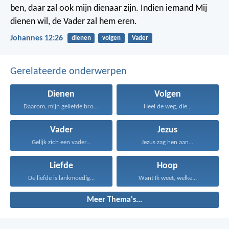
ben, daar zal ook mijn dienaar zijn. Indien iemand Mij
dienen wil, de Vader zal hem eren.
Johannes 12:26
dienen
volgen
Vader
Gerelateerde onderwerpen
Dienen
Volgen
Daarom, mijn geliefde broeders...
Heel de weg, die...
Vader
Jezus
Gelijk zich een vader...
Jezus zag hen aan...
Liefde
Hoop
De liefde is lankmoedig...
Want Ik weet, welke...
Meer Thema's...