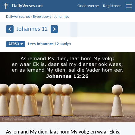
DailyVerses.net
Onderwerpe
Registreer
DailyVerses.net
›
Bybelboeke
›
Johannes
Johannes 12
Lees
Johannes 12
aanlyn
AFR53
As iemand My dien, laat hom My volg; en waar Ek is,