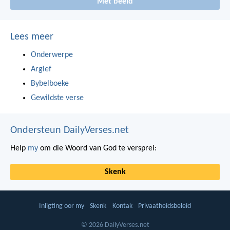
Met beeld
Lees meer
Onderwerpe
Argief
Bybelboeke
Gewildste verse
Ondersteun DailyVerses.net
Help
my
om die Woord van God te versprei:
Skenk
Inligting oor my
Skenk
Kontak
Privaatheidsbeleid
© 2026 DailyVerses.net