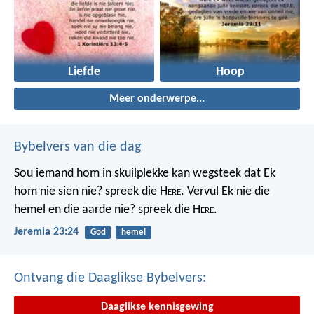
Liefde
Hoop
Meer onderwerpe...
Bybelvers van die dag
Sou iemand hom in skuilplekke kan wegsteek dat Ek
hom nie sien nie? spreek die H
ere
. Vervul Ek nie die
hemel en die aarde nie? spreek die H
ere
.
Jeremia 23:24
God
hemel
Ontvang die Daaglikse Bybelvers:
Daaglikse kennisgewing