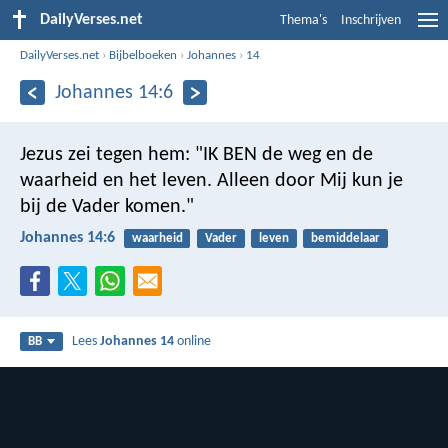
DailyVerses.net
Thema's
Inschrijven
DailyVerses.net
›
Bijbelboeken
›
Johannes
›
14
Johannes 14:6
Jezus zei tegen hem: "IK BEN de weg en de
waarheid en het leven. Alleen door Mij kun je
bij de Vader komen."
Johannes 14:6
waarheid
Vader
leven
bemiddelaar
Lees
Johannes 14
online
BB