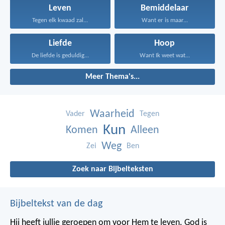
Leven
Bemiddelaar
Tegen elk kwaad zal...
Want er is maar...
Liefde
Hoop
De liefde is geduldig...
Want Ik weet wat...
Meer Thema's...
Waarheid
Vader
Tegen
Kun
Komen
Alleen
Weg
Zei
Ben
Zoek naar Bijbelteksten
Bijbeltekst van de dag
Hij heeft jullie geroepen om voor Hem te leven. God is