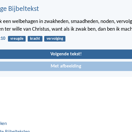
ge Bijbeltekst
k een welbehagen in zwakheden, smaadheden, noden, vervolg
 ter wille van Christus, want als ik zwak ben, dan ben ik mach
:10
vreugde
kracht
vervolging
Volgende tekst!
Met afbeelding
eken