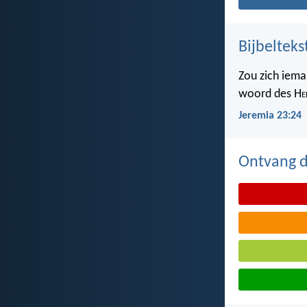
Bijbelteks
Zou zich iema
woord des H
e
Jeremia 23:24
Ontvang de