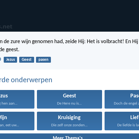
n de zure wijn genomen had, zeide Hij: Het is volbracht! En Hi
de geest.
0
Jezus
Geest
pasen
erde onderwerpen
ezus
Geest
Pas
g hen aan...
De Here nu is...
Doch de engel 
ijn
Kruisiging
Lie
n, eet uw...
Die zelf onze zonden...
De liefde is l
Meer Thema's...