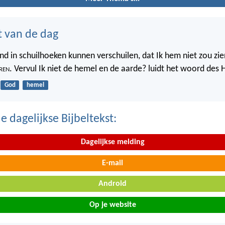
t van de dag
nd in schuilhoeken kunnen verschuilen, dat Ik hem niet zou zien
ren
. Vervul Ik niet de hemel en de aarde? luidt het woord des 
God
hemel
 dagelijkse Bijbeltekst:
Dagelijkse melding
E-mail
Android
Op je website