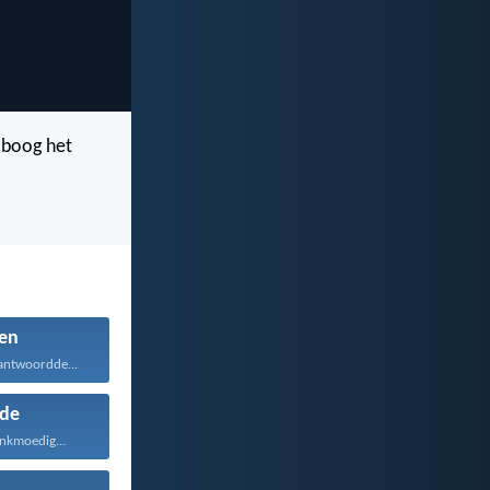
j boog het
en
antwoordde...
fde
ankmoedig...