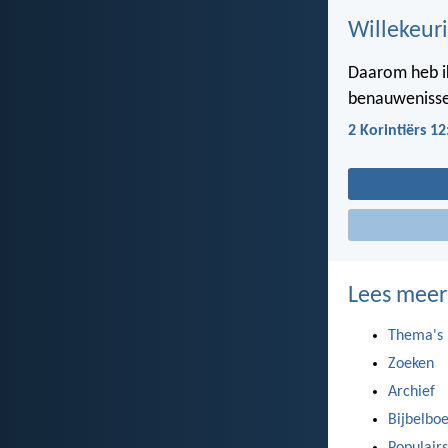
Willekeuri
Daarom heb i
benauwenissen
2 Korintiërs 12
Lees meer
Thema's
Zoeken
Archief
Bijbelbo