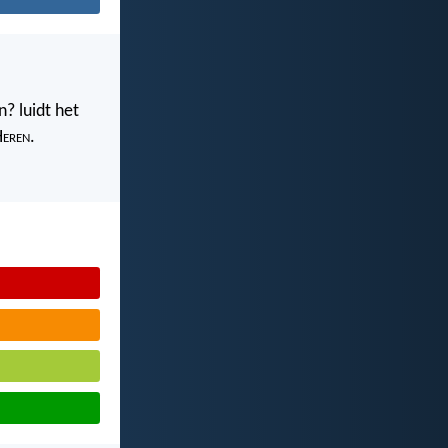
? luidt het
H
eren
.