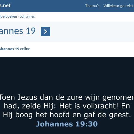
s.net
Thema's
Willekeurige tekst
ijbelboeken
›
Johannes
annes 19
ohannes 19
online