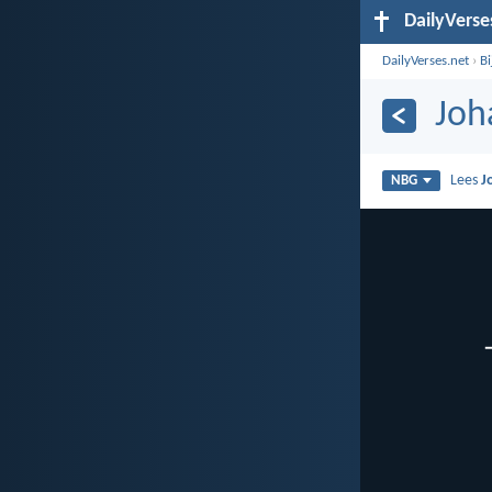
DailyVerse
DailyVerses.net
›
B
Joh
Lees
J
NBG