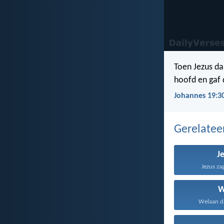
Toen Jezus da
hoofd en gaf 
Johannes 19:3
Gerelate
J
Jezus za
W
Welaan da