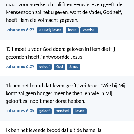
maar voor voedsel dat blijft en eeuwig leven geeft; de
Mensenzoon zal het u geven, want de Vader, God zelf,
heeft Hem die volmacht gegeven.
Johannes 6:27
eeuwig leven
Jezus
voedsel
‘Dit moet u voor God doen: geloven in Hem die Hij
gezonden heeft,’ antwoordde Jezus.
Johannes 6:29
geloof
God
Jezus
‘Ik ben het brood dat leven geeft,’ zei Jezus. ‘Wie bij Mij
komt zal geen honger meer hebben, en wie in Mij
gelooft zal nooit meer dorst hebben.’
Johannes 6:35
geloof
voedsel
leven
Ik ben het levende brood dat uit de hemel is