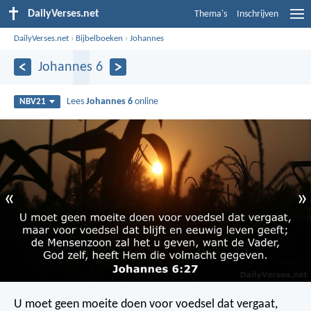
DailyVerses.net
Thema's
Inschrijven
DailyVerses.net
›
Bijbelboeken
›
Johannes
Johannes 6
Lees
Johannes 6
online
NBV21
«
»
U moet geen moeite doen voor voedsel dat vergaat,