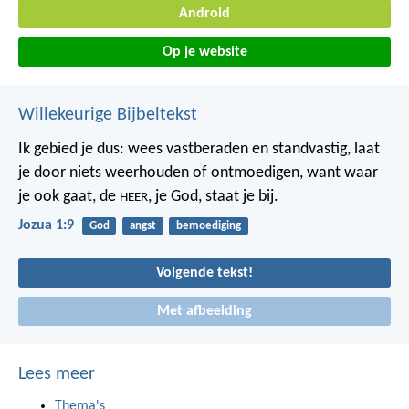
Android
Op je website
Willekeurige Bijbeltekst
Ik gebied je dus: wees vastberaden en standvastig, laat
je door niets weerhouden of ontmoedigen, want waar
je ook gaat, de
, je God, staat je bij.
HEER
Jozua 1:9
God
angst
bemoediging
Volgende tekst!
Met afbeelding
Lees meer
Thema's