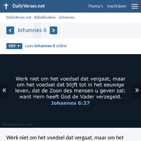
DailyVerses.net
Thema's
Inschrijven
DailyVerses.net
›
Bijbelboeken
›
Johannes
Johannes 6
Lees
Johannes 6
online
HSV
«
»
Werk niet
om
het voedsel dat vergaat, maar
om
het