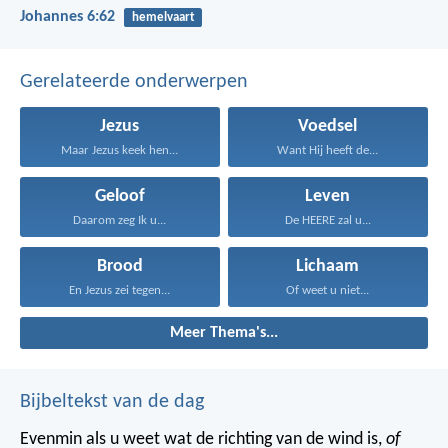
Johannes 6:62
hemelvaart
Gerelateerde onderwerpen
Jezus
Voedsel
Maar Jezus keek hen...
Want Hij heeft de...
Geloof
Leven
Daarom zeg Ik u...
De HEERE zal u...
Brood
Lichaam
En Jezus zei tegen...
Of weet u niet...
Meer Thema's...
Bijbeltekst van de dag
Evenmin als u weet wat de richting van de wind is,
of