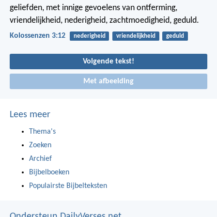
geliefden, met innige gevoelens van ontferming,
vriendelijkheid, nederigheid, zachtmoedigheid, geduld.
Kolossenzen 3:12
nederigheid
vriendelijkheid
geduld
Volgende tekst!
Met afbeelding
Lees meer
Thema's
Zoeken
Archief
Bijbelboeken
Populairste Bijbelteksten
Ondersteun DailyVerses.net