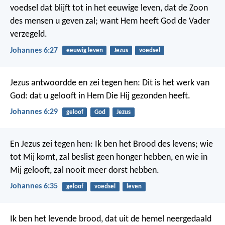
voedsel dat blijft tot in het eeuwige leven, dat de Zoon
des mensen u geven zal; want Hem heeft God de Vader
verzegeld.
Johannes 6:27
eeuwig leven
Jezus
voedsel
Jezus antwoordde en zei tegen hen: Dit is het werk van
God: dat u gelooft in Hem Die Hij gezonden heeft.
Johannes 6:29
geloof
God
Jezus
En Jezus zei tegen hen: Ik ben het Brood des levens; wie
tot Mij komt, zal beslist geen honger hebben, en wie in
Mij gelooft, zal nooit meer dorst hebben.
Johannes 6:35
geloof
voedsel
leven
Ik ben het levende brood, dat uit de hemel neergedaald