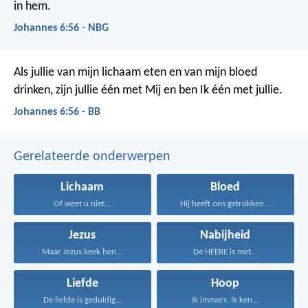
in hem.
Johannes 6:56 - NBG
Als jullie van mijn lichaam eten en van mijn bloed
drinken, zijn jullie één met Mij en ben Ik één met jullie.
Johannes 6:56 - BB
Gerelateerde onderwerpen
Lichaam
Bloed
Of weet u niet...
Hij heeft ons getrokken...
Jezus
Nabijheid
Maar Jezus keek hen...
De HEERE is met...
Liefde
Hoop
De liefde is geduldig...
Ik immers, Ik ken...