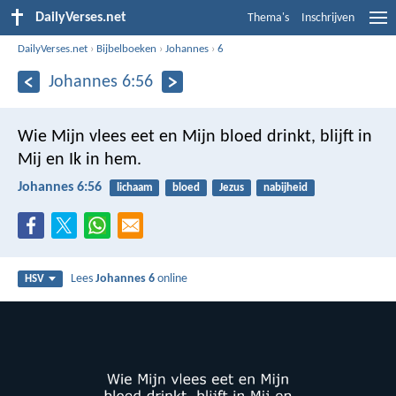
DailyVerses.net
Thema's
Inschrijven
DailyVerses.net
›
Bijbelboeken
›
Johannes
›
6
Johannes 6:56
Wie Mijn vlees eet en Mijn bloed drinkt, blijft in
Mij en Ik in hem.
Johannes 6:56
lichaam
bloed
Jezus
nabijheid
Lees
Johannes 6
online
HSV