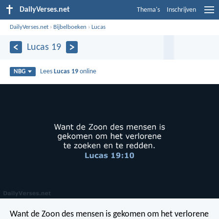
DailyVerses.net
Thema's
Inschrijven
DailyVerses.net
›
Bijbelboeken
›
Lucas
Lucas 19
Lees
Lucas 19
online
NBG
Want de Zoon des mensen is gekomen om het verlorene