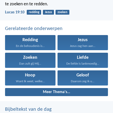
te zoeken en te redden.
Lucas 19:10
redding
Jezus
zoeken
Gerelateerde onderwerpen
Redding
Jezus
En de behoudenis is...
Jezus zag hen aan...
Zoeken
Liefde
Dan zult gij Mij...
De liefde is lankmoedig...
Hoop
Geloof
Want Ik weet, welke...
Daarom zeg Ik u...
Meer Thema's...
Bijbeltekst van de dag