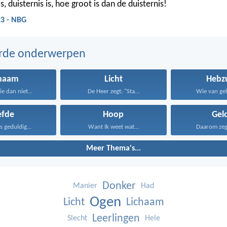
is, duisternis is, hoe groot is dan de duisternis!
23 - NBG
erde onderwerpen
chaam
Licht
Hebz
ie dan niet...
De Heer zegt: "Sta...
Wie van gel
efde
Hoop
Gel
is geduldig...
Want Ik weet wat...
Daarom zeg I
Meer Thema's...
Donker
Manier
Had
Ogen
Licht
Lichaam
Leerlingen
Slecht
Hele