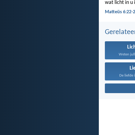
wat licht in u 
Matteüs 6:22-
Gerelate
Li
Weten jull
Li
De liefde 