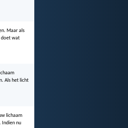
len. Maar als
t doet wat
lichaam
. Als het licht
 uw lichaam
. Indien nu