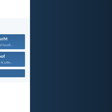
ucht
d houdt...
oof
k jullie...