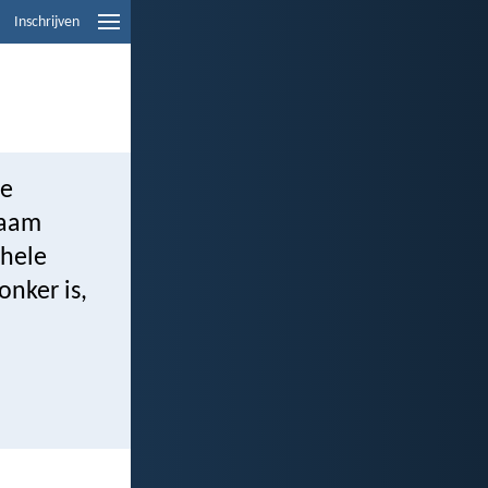
Inschrijven
je
chaam
 hele
onker is,