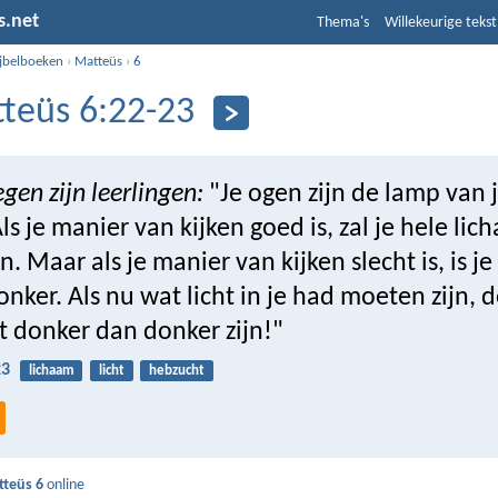
s.net
Thema's
Willekeurige tekst
ijbelboeken
›
Matteüs
›
6
teüs 6:22-23
egen zijn leerlingen:
"Je ogen zijn de lamp van 
ls je manier van kijken goed is, zal je hele li
jn. Maar als je manier van kijken slecht is, is je
nker. Als nu wat licht in je had moeten zijn, d
t donker dan donker zijn!"
23
lichaam
licht
hebzucht
teüs 6
online