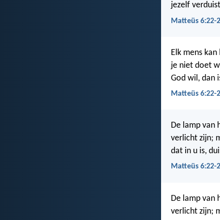
jezelf verduis
Matteüs 6:22-
Elk mens kan l
je niet doet w
God wil, dan i
Matteüs 6:22-2
De lamp van h
verlicht zijn;
dat in u is, d
Matteüs 6:22-2
De lamp van h
verlicht zijn;