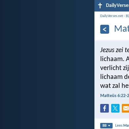
DailyVerse
DailyVerses.net
›
B
Mat
Jezus zei t
lichaam. A
verlicht zi
lichaam do
wat zal he
Matteüs 6:22-
Lees
Mat
BB