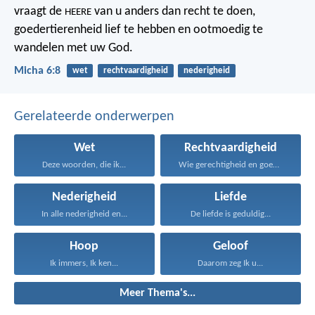
vraagt de
van u
anders dan recht te doen,
HEERE
goedertierenheid lief te hebben
en ootmoedig te
wandelen met uw God.
Micha 6:8
wet
rechtvaardigheid
nederigheid
Gerelateerde onderwerpen
Wet
Rechtvaardigheid
Deze woorden, die ik...
Wie gerechtigheid en goedertierenheid...
Nederigheid
Liefde
In alle nederigheid en...
De liefde is geduldig...
Hoop
Geloof
Ik immers, Ik ken...
Daarom zeg Ik u...
Meer Thema's...