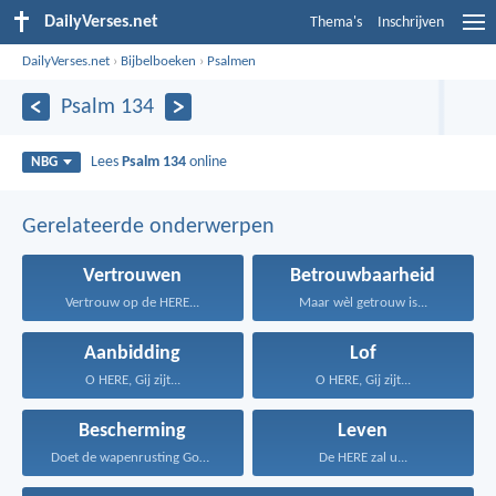
DailyVerses.net
Thema's
Inschrijven
DailyVerses.net
›
Bijbelboeken
›
Psalmen
Psalm 134
Lees
Psalm 134
online
NBG
Gerelateerde onderwerpen
Vertrouwen
Betrouwbaarheid
Vertrouw op de HERE...
Maar wèl getrouw is...
Aanbidding
Lof
O HERE, Gij zijt...
O HERE, Gij zijt...
Bescherming
Leven
Doet de wapenrusting Gods...
De HERE zal u...