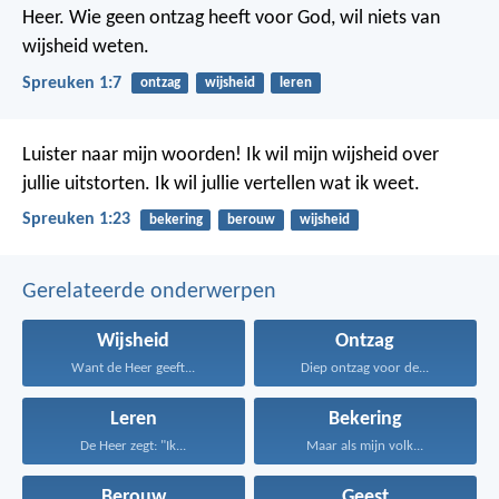
Heer. Wie geen ontzag heeft voor God, wil niets van
wijsheid weten.
Spreuken 1:7
ontzag
wijsheid
leren
Luister naar mijn woorden!
Ik wil mijn wijsheid over
jullie uitstorten.
Ik wil jullie vertellen wat ik weet.
Spreuken 1:23
bekering
berouw
wijsheid
Gerelateerde onderwerpen
Wijsheid
Ontzag
Want de Heer geeft...
Diep ontzag voor de...
Leren
Bekering
De Heer zegt: "Ik...
Maar als mijn volk...
Berouw
Geest