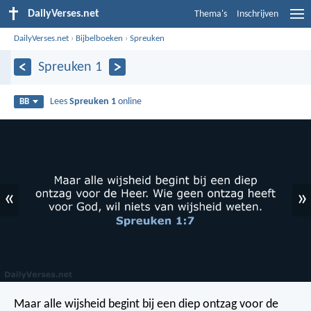
DailyVerses.net
Thema's
Inschrijven
DailyVerses.net
›
Bijbelboeken
›
Spreuken
Spreuken 1
Lees
Spreuken 1
online
BB
«
»
Maar alle wijsheid begint bij een diep ontzag voor de