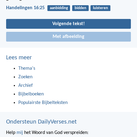
Handelingen 16:25
aanbidding
bidden
luisteren
Volgende tekst!
Met afbeelding
Lees meer
Thema's
Zoeken
Archief
Bijbelboeken
Populairste Bijbelteksten
Ondersteun DailyVerses.net
Help
mij
het Woord van God verspreiden: