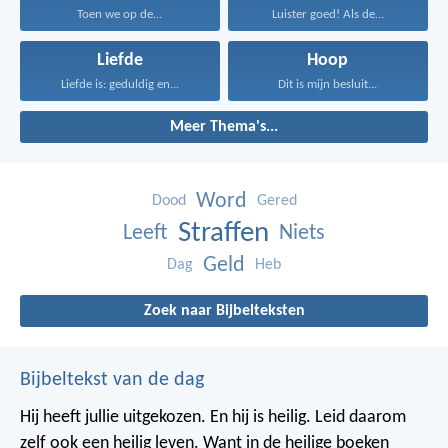
Toen we op de...
Luister goed! Als de...
Liefde
Hoop
Liefde is: geduldig en...
Dit is mijn besluit...
Meer Thema's...
Word
Dood
Gered
Straffen
Leeft
Niets
Geld
Dag
Heb
Zoek naar Bijbelteksten
Bijbeltekst van de dag
Hij heeft jullie uitgekozen. En hij is heilig. Leid daarom
zelf ook een heilig leven. Want in de heilige boeken