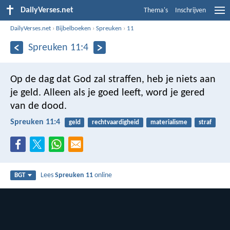
DailyVerses.net
Thema's
Inschrijven
DailyVerses.net
›
Bijbelboeken
›
Spreuken
›
11
Spreuken 11:4
Op de dag dat God zal straffen, heb je niets aan
je geld.
Alleen als je goed leeft, word je gered
van de dood.
Spreuken 11:4
geld
rechtvaardigheid
materialisme
straf
Lees
Spreuken 11
online
BGT